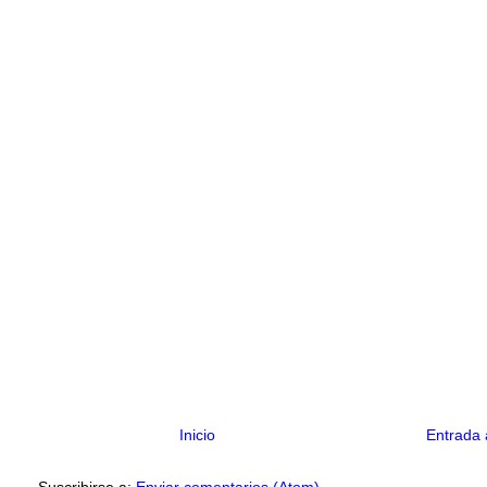
Inicio
Entrada 
Suscribirse a:
Enviar comentarios (Atom)