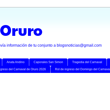
 Oruro
nvía información de tu conjunto a blogsnoticias@gmail.com
Anata Andino
Caporales San Simon
Tragedia del Carnaval
ngreso del Carnaval de Oruro 2026
Rol de ingreso del Domingo del Carnava