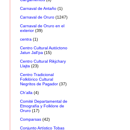
Carnaval de Antaño
(1)
Carnaval de Oruro
(1247)
Carnaval de Oruro en el
exterior
(39)
centra
(1)
Centro Cultural Autóctono
Jatun Jall’pa
(15)
Centro Cultural Rikjchary
Llajta
(23)
Centro Tradicional
Folklórico Cultural
Negritos de Pagador
(37)
Ch’alla
(4)
Comité Departamental de
Etnografía y Folklore de
Oruro
(17)
Comparsas
(42)
Conjunto Artístico Tobas