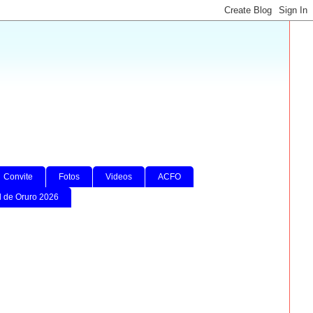
Convite
Fotos
Videos
ACFO
l de Oruro 2026