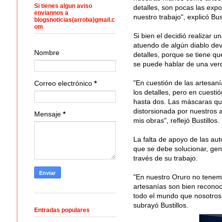
Si tienes algun aviso
detalles, son pocas las exp
enviannos a
nuestro trabajo", explicó Bust
blogsnoticias(arroba)gmail.c
om
Si bien el decidió realizar 
atuendo de algún diablo devo
Nombre
detalles, porque se tiene que
se puede hablar de una ver
"En cuestión de las artesan
Correo electrónico
*
los detalles, pero en cuesti
hasta dos. Las máscaras que 
distorsionada por nuestros ar
Mensaje
*
mis obras", reflejó Bustillos.
La falta de apoyo de las au
que se debe solucionar, gen
través de su trabajo.
"En nuestro Oruro no tenem
artesanías son bien reconoc
todo el mundo que nosotros
subrayó Bustillos.
Entradas populares