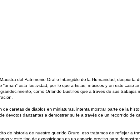
Maestra del Patrimonio Oral e Intangible de la Humanidad, despierta d
 "aman" esta festividad, por lo que artistas, músicos y en este caso a
grandecimiento, como Orlando Bustillos que a través de sus trabajos 
ración.
e caretas de diablos en miniaturas, intenta mostrar parte de la histor
 de devotos danzantes a demostrar su fe a través de un recorrido de ca
ito de historia de nuestro querido Oruro, eso tratamos de reflejar a tr
nos y este tipo de exposiciones es un espacio preciso para demostrar