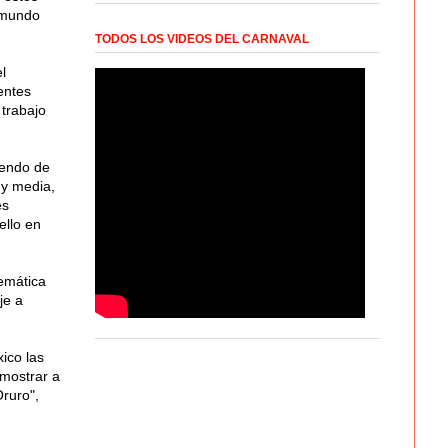
l mundo
TODOS LOS VIDEOS DEL CARNAVAL
l
entes
 trabajo
iendo de
 y media,
es
ello en
lemática
je a
ico las
emostrar a
ruro",