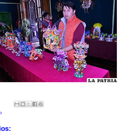
o
ios: