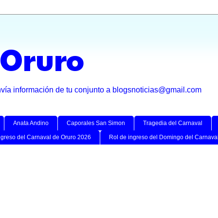
 Oruro
nvía información de tu conjunto a blogsnoticias@gmail.com
Anata Andino
Caporales San Simon
Tragedia del Carnaval
ngreso del Carnaval de Oruro 2026
Rol de ingreso del Domingo del Carnava