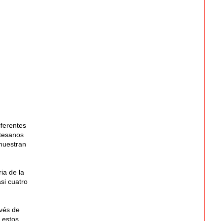
iferentes
rtesanos
muestran
ia de la
si cuatro
avés de
 estos