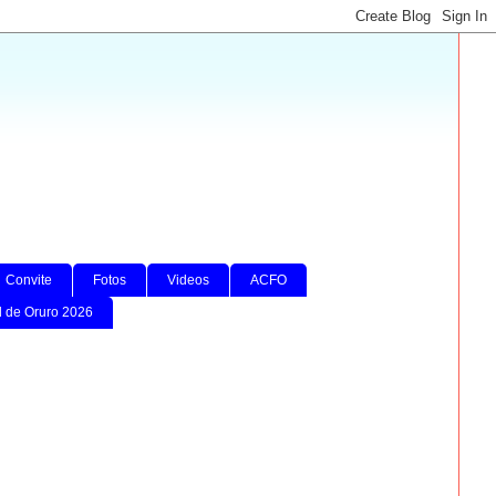
Convite
Fotos
Videos
ACFO
l de Oruro 2026