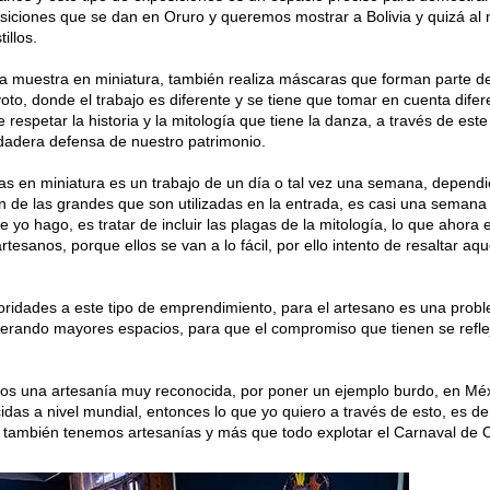
osiciones que se dan en Oruro y queremos mostrar a Bolivia y quizá a
illos.
una muestra en miniatura, también realiza máscaras que forman parte de
to, donde el trabajo es diferente y se tiene que tomar en cuenta difer
 respetar la historia y la mitología que tiene la danza, a través de este
dadera defensa de nuestro patrimonio.
ías en miniatura es un trabajo de un día o tal vez una semana, depend
ón de las grandes que son utilizadas en la entrada, es casi una semana
yo hago, es tratar de incluir las plagas de la mitología, lo que ahora 
tesanos, porque ellos se van a lo fácil, por ello intento de resaltar aqu
toridades a este tipo de emprendimiento, para el artesano es una prob
erando mayores espacios, para que el compromiso que tienen se refle
os una artesanía muy reconocida, por poner un ejemplo burdo, en Méx
idas a nivel mundial, entonces lo que yo quiero a través de esto, es d
 también tenemos artesanías y más que todo explotar el Carnaval de O