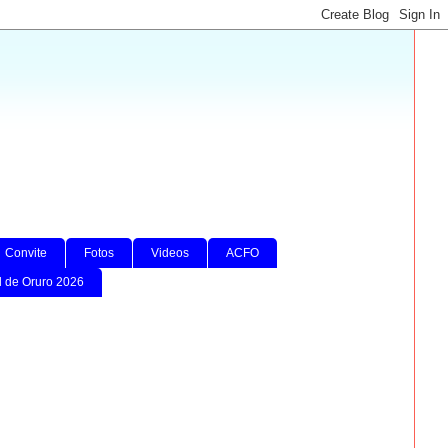
Convite
Fotos
Videos
ACFO
l de Oruro 2026