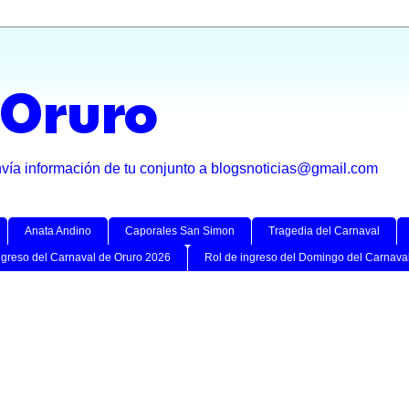
 Oruro
nvía información de tu conjunto a blogsnoticias@gmail.com
Anata Andino
Caporales San Simon
Tragedia del Carnaval
ngreso del Carnaval de Oruro 2026
Rol de ingreso del Domingo del Carnava