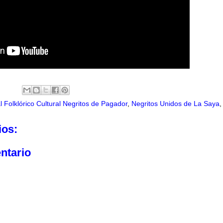
l Folklórico Cultural Negritos de Pagador
,
Negritos Unidos de La Saya
ios:
ntario