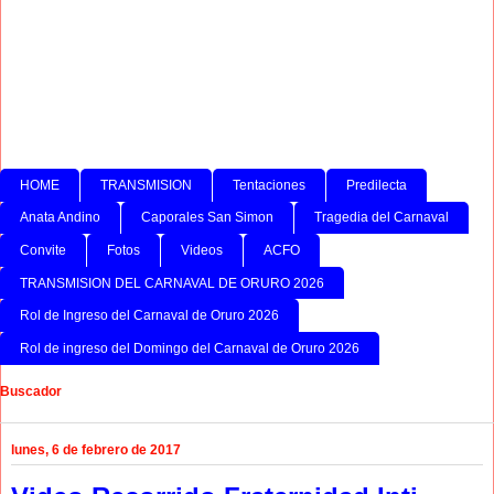
HOME
TRANSMISION
Tentaciones
Predilecta
Anata Andino
Caporales San Simon
Tragedia del Carnaval
Convite
Fotos
Videos
ACFO
TRANSMISION DEL CARNAVAL DE ORURO 2026
Rol de Ingreso del Carnaval de Oruro 2026
Rol de ingreso del Domingo del Carnaval de Oruro 2026
Buscador
lunes, 6 de febrero de 2017