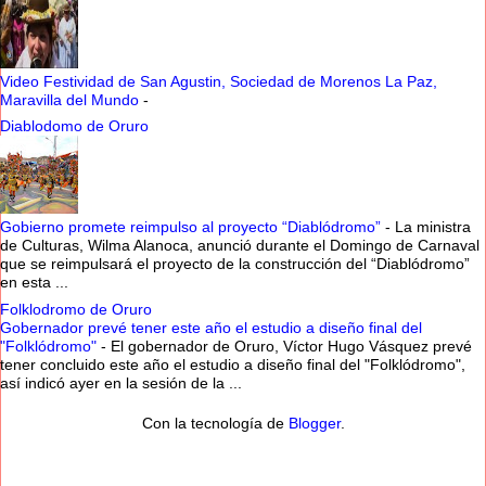
Video Festividad de San Agustin, Sociedad de Morenos La Paz,
Maravilla del Mundo
-
Diablodomo de Oruro
Gobierno promete reimpulso al proyecto “Diablódromo”
-
La ministra
de Culturas, Wilma Alanoca, anunció durante el Domingo de Carnaval
que se reimpulsará el proyecto de la construcción del “Diablódromo”
en esta ...
Folklodromo de Oruro
Gobernador prevé tener este año el estudio a diseño final del
"Folklódromo"
-
El gobernador de Oruro, Víctor Hugo Vásquez prevé
tener concluido este año el estudio a diseño final del "Folklódromo",
así indicó ayer en la sesión de la ...
Con la tecnología de
Blogger
.