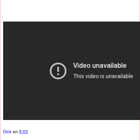
Dick
en
9:03