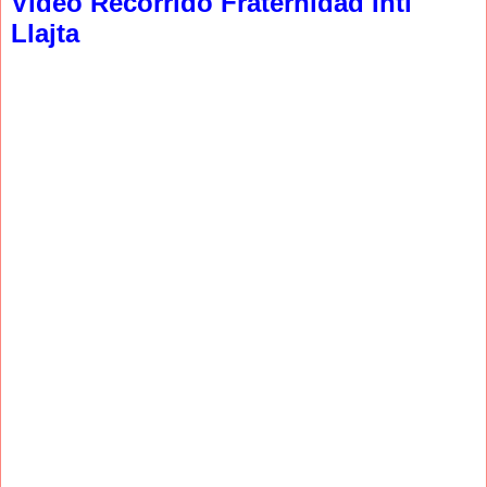
Video Recorrido Fraternidad Inti
Llajta