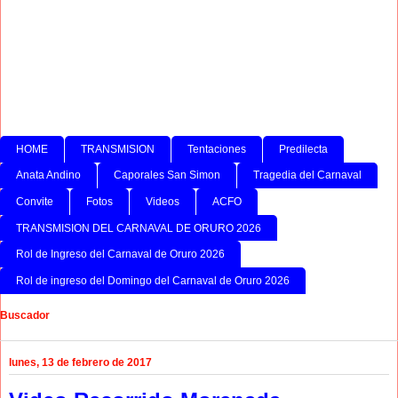
HOME
TRANSMISION
Tentaciones
Predilecta
Anata Andino
Caporales San Simon
Tragedia del Carnaval
Convite
Fotos
Videos
ACFO
TRANSMISION DEL CARNAVAL DE ORURO 2026
Rol de Ingreso del Carnaval de Oruro 2026
Rol de ingreso del Domingo del Carnaval de Oruro 2026
Buscador
lunes, 13 de febrero de 2017