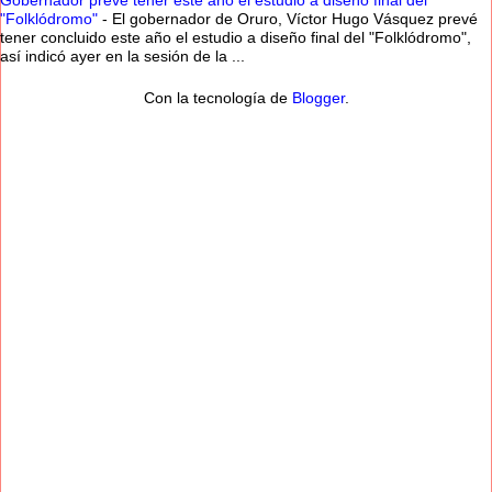
Gobernador prevé tener este año el estudio a diseño final del
"Folklódromo"
-
El gobernador de Oruro, Víctor Hugo Vásquez prevé
tener concluido este año el estudio a diseño final del "Folklódromo",
así indicó ayer en la sesión de la ...
Con la tecnología de
Blogger
.