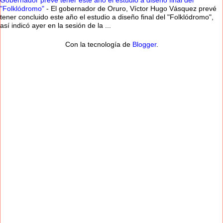
Gobernador prevé tener este año el estudio a diseño final del
"Folklódromo"
-
El gobernador de Oruro, Víctor Hugo Vásquez prevé
tener concluido este año el estudio a diseño final del "Folklódromo",
así indicó ayer en la sesión de la ...
Con la tecnología de
Blogger
.