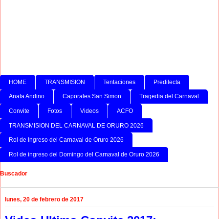
HOME
TRANSMISION
Tentaciones
Predilecta
Anata Andino
Caporales San Simon
Tragedia del Carnaval
Convite
Fotos
Videos
ACFO
TRANSMISION DEL CARNAVAL DE ORURO 2026
Rol de Ingreso del Carnaval de Oruro 2026
Rol de ingreso del Domingo del Carnaval de Oruro 2026
Buscador
lunes, 20 de febrero de 2017