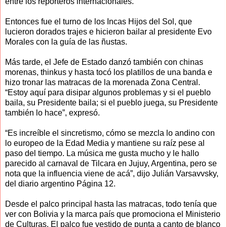
entre los reporteros internacionales.
Entonces fue el turno de los Incas Hijos del Sol, que
lucieron dorados trajes e hicieron bailar al presidente Evo
Morales con la guía de las ñustas.
Más tarde, el Jefe de Estado danzó también con chinas
morenas, thinkus y hasta tocó los platillos de una banda e
hizo tronar las matracas de la morenada Zona Central.
“Estoy aquí para disipar algunos problemas y si el pueblo
baila, su Presidente baila; si el pueblo juega, su Presidente
también lo hace”, expresó.
“Es increíble el sincretismo, cómo se mezcla lo andino con
lo europeo de la Edad Media y mantiene su raíz pese al
paso del tiempo. La música me gusta mucho y le hallo
parecido al carnaval de Tilcara en Jujuy, Argentina, pero se
nota que la influencia viene de acá”, dijo Julián Varsavvsky,
del diario argentino Página 12.
Desde el palco principal hasta las matracas, todo tenía que
ver con Bolivia y la marca país que promociona el Ministerio
de Culturas. El palco fue vestido de punta a canto de blanco