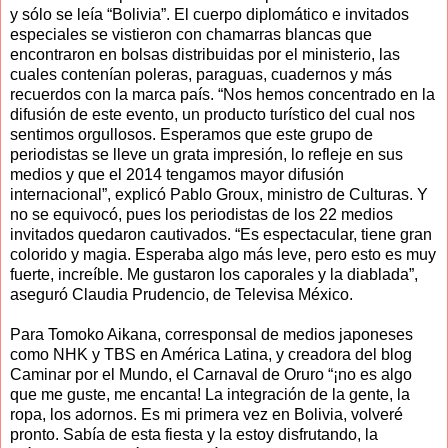
y sólo se leía “Bolivia”. El cuerpo diplomático e invitados
especiales se vistieron con chamarras blancas que
encontraron en bolsas distribuidas por el ministerio, las
cuales contenían poleras, paraguas, cuadernos y más
recuerdos con la marca país. “Nos hemos concentrado en la
difusión de este evento, un producto turístico del cual nos
sentimos orgullosos. Esperamos que este grupo de
periodistas se lleve un grata impresión, lo refleje en sus
medios y que el 2014 tengamos mayor difusión
internacional”, explicó Pablo Groux, ministro de Culturas. Y
no se equivocó, pues los periodistas de los 22 medios
invitados quedaron cautivados. “Es espectacular, tiene gran
colorido y magia. Esperaba algo más leve, pero esto es muy
fuerte, increíble. Me gustaron los caporales y la diablada”,
aseguró Claudia Prudencio, de Televisa México.
Para Tomoko Aikana, corresponsal de medios japoneses
como NHK y TBS en América Latina, y creadora del blog
Caminar por el Mundo, el Carnaval de Oruro “¡no es algo
que me guste, me encanta! La integración de la gente, la
ropa, los adornos. Es mi primera vez en Bolivia, volveré
pronto. Sabía de esta fiesta y la estoy disfrutando, la