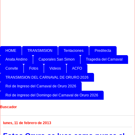
HOME
TRANSMISION
Tentaciones
Predilecta
Anata Andino
Caporales San Simon
Tragedia del Carnaval
Convite
Fotos
Videos
ACFO
TRANSMISION DEL CARNAVAL DE ORURO 2026
Rol de Ingreso del Carnaval de Oruro 2026
Rol de ingreso del Domingo del Carnaval de Oruro 2026
Buscador
lunes, 11 de febrero de 2013