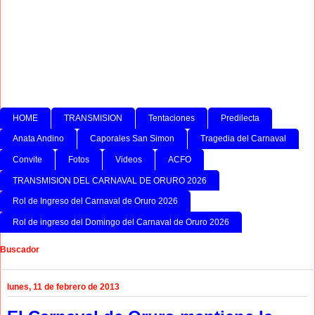
HOME
TRANSMISION
Tentaciones
Predilecta
Anata Andino
Caporales San Simon
Tragedia del Carnaval
Convite
Fotos
Videos
ACFO
TRANSMISION DEL CARNAVAL DE ORURO 2026
Rol de Ingreso del Carnaval de Oruro 2026
Rol de ingreso del Domingo del Carnaval de Oruro 2026
Buscador
lunes, 11 de febrero de 2013