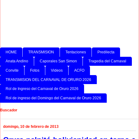
HOME
TRANSMISION
Tentaciones
Predilecta
Anata Andino
Caporales San Simon
Tragedia del Carnaval
Convite
Fotos
Videos
ACFO
TRANSMISION DEL CARNAVAL DE ORURO 2026
Rol de Ingreso del Carnaval de Oruro 2026
Rol de ingreso del Domingo del Carnaval de Oruro 2026
Buscador
domingo, 10 de febrero de 2013