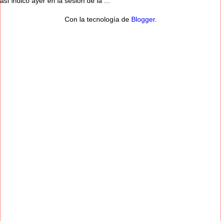
así indicó ayer en la sesión de la ...
Con la tecnología de
Blogger
.