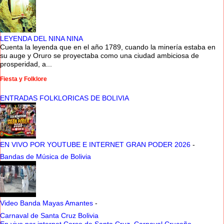
LEYENDA DEL NINA NINA
Cuenta la leyenda que en el año 1789, cuando la minería estaba en
su auge y Oruro se proyectaba como una ciudad ambiciosa de
prosperidad, a...
Fiesta y Folklore
ENTRADAS FOLKLORICAS DE BOLIVIA
EN VIVO POR YOUTUBE E INTERNET GRAN PODER 2026
-
Bandas de Música de Bolivia
Video Banda Mayas Amantes
-
Carnaval de Santa Cruz Bolivia
En vivo por internet Corso de Santa Cruz, Carnaval Cruceño
-