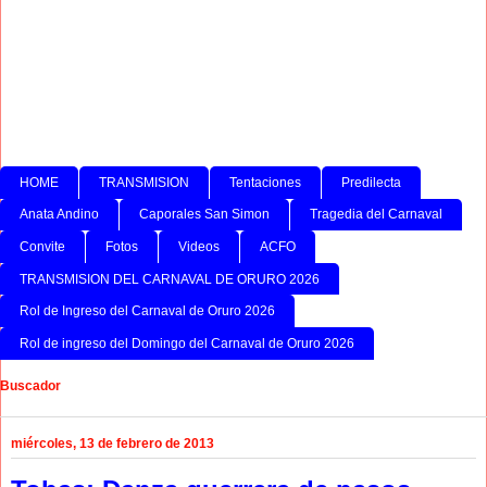
HOME
TRANSMISION
Tentaciones
Predilecta
Anata Andino
Caporales San Simon
Tragedia del Carnaval
Convite
Fotos
Videos
ACFO
TRANSMISION DEL CARNAVAL DE ORURO 2026
Rol de Ingreso del Carnaval de Oruro 2026
Rol de ingreso del Domingo del Carnaval de Oruro 2026
Buscador
miércoles, 13 de febrero de 2013