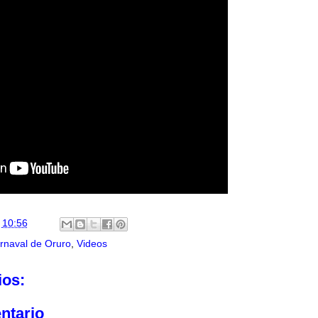
n
10:56
rnaval de Oruro
,
Videos
ios:
ntario