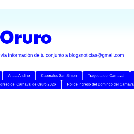
 Oruro
nvía información de tu conjunto a blogsnoticias@gmail.com
Anata Andino
Caporales San Simon
Tragedia del Carnaval
ngreso del Carnaval de Oruro 2026
Rol de ingreso del Domingo del Carnava