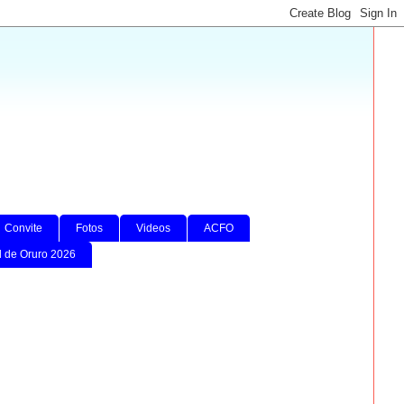
Convite
Fotos
Videos
ACFO
l de Oruro 2026