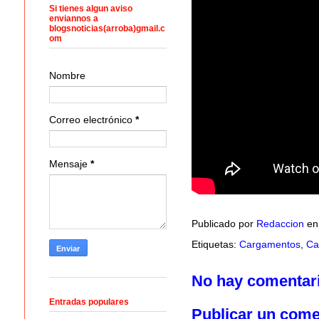
Si tienes algun aviso
enviannos a
blogsnoticias(arroba)gmail.c
om
Nombre
Correo electrónico
*
Mensaje
*
Publicado por
Redaccion
e
Etiquetas:
Cargamentos
,
Ca
No hay comentar
Entradas populares
Publicar un come