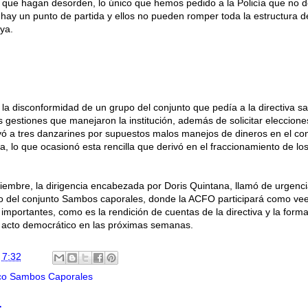
que hagan desorden, lo único que hemos pedido a la Policía que no d
hay un punto de partida y ellos no pueden romper toda la estructura d
ya.
e la disconformidad de un grupo del conjunto que pedía a la directiva sa
 gestiones que manejaron la institución, además de solicitar eleccione
rvó a tres danzarines por supuestos malos manejos de dineros en el co
lo que ocasionó esta rencilla que derivó en el fraccionamiento de l
embre, la dirigencia encabezada por Doris Quintana, llamó de urgenc
o del conjunto Sambos caporales, donde la ACFO participará como vee
importantes, como es la rendición de cuentas de la directiva y la form
n acto democrático en las próximas semanas.
n
7:32
ico Sambos Caporales