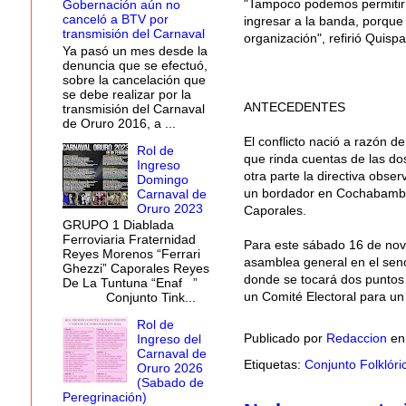
"Tampoco podemos permitir 
Gobernación aún no
canceló a BTV por
ingresar a la banda, porque 
transmisión del Carnaval
organización", refirió Quispa
Ya pasó un mes desde la
denuncia que se efectuó,
sobre la cancelación que
se debe realizar por la
ANTECEDENTES
transmisión del Carnaval
de Oruro 2016, a ...
El conflicto nació a razón d
Rol de
que rinda cuentas de las dos
Ingreso
otra parte la directiva obse
Domingo
un bordador en Cochabamba, 
Carnaval de
Oruro 2023
Caporales.
GRUPO 1 Diablada
Ferroviaria Fraternidad
Para este sábado 16 de novi
Reyes Morenos “Ferrari
asamblea general en el sen
Ghezzi” Caporales Reyes
donde se tocará dos puntos 
De La Tuntuna “Enaf ”
un Comité Electoral para u
Conjunto Tink...
Rol de
Publicado por
Redaccion
e
Ingreso del
Carnaval de
Etiquetas:
Conjunto Folklór
Oruro 2026
(Sabado de
Peregrinación)