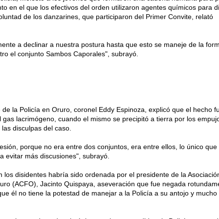
o en el que los efectivos del orden utilizaron agentes químicos para d
oluntad de los danzarines, que participaron del Primer Convite, relató
nte a declinar a nuestra postura hasta que esto se maneje de la fo
tro el conjunto Sambos Caporales", subrayó.
 de la Policía en Oruro, coronel Eddy Espinoza, explicó que el hecho f
 gas lacrimógeno, cuando el mismo se precipitó a tierra por los empuj
las disculpas del caso.
sión, porque no era entre dos conjuntos, era entre ellos, lo único que
a evitar más discusiones", subrayó.
 los disidentes habría sido ordenada por el presidente de la Asociació
ruro (ACFO), Jacinto Quispaya, aseveración que fue negada rotundam
que él no tiene la potestad de manejar a la Policía a su antojo y much