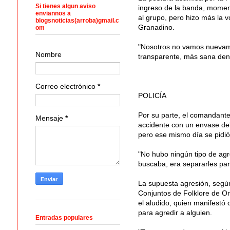
Si tienes algun aviso
ingreso de la banda, moment
enviannos a
al grupo, pero hizo más la v
blogsnoticias(arroba)gmail.c
Granadino.
om
"Nosotros no vamos nuevame
Nombre
transparente, más sana den
Correo electrónico
*
POLICÍA
Por su parte, el comandante
Mensaje
*
accidente con un envase del
pero ese mismo día se pidió 
"No hubo ningún tipo de agre
buscaba, era separarles par
La supuesta agresión, según
Conjuntos de Folklore de O
el aludido, quien manifestó 
para agredir a alguien.
Entradas populares