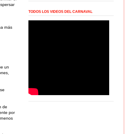
ispersar
TODOS LOS VIDEOS DEL CARNAVAL
rma más
ue un
ones,
 se
n de
ente por
o menos