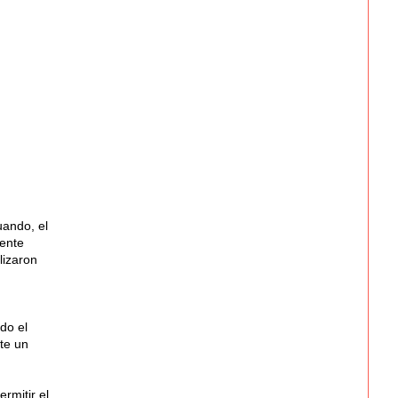
uando, el
mente
lizaron
do el
te un
rmitir el