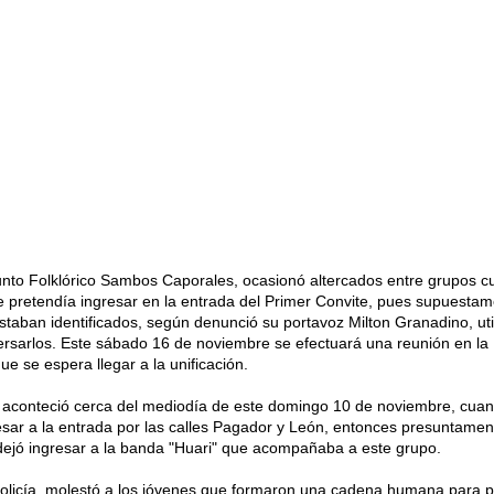
unto Folklórico Sambos Caporales, ocasionó altercados entre grupos c
 pretendía ingresar en la entrada del Primer Convite, pues supuesta
estaban identificados, según denunció su portavoz Milton Granadino, uti
rsarlos. Este sábado 16 de noviembre se efectuará una reunión en la
que se espera llegar a la unificación.
 aconteció cerca del mediodía de este domingo 10 de noviembre, cuan
resar a la entrada por las calles Pagador y León, entonces presuntamen
 dejó ingresar a la banda "Huari" que acompañaba a este grupo.
olicía, molestó a los jóvenes que formaron una cadena humana para pe