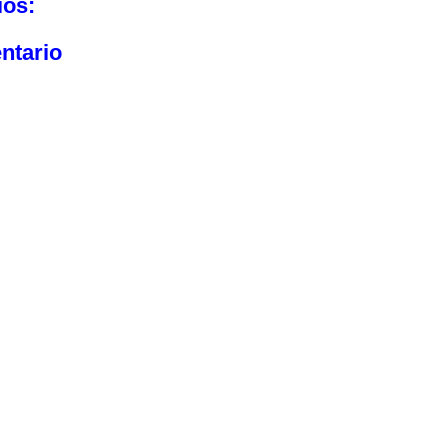
ios:
ntario