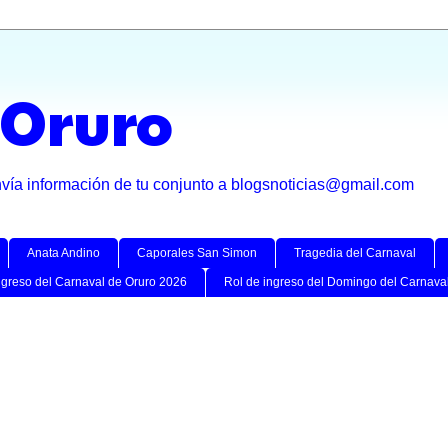
 Oruro
nvía información de tu conjunto a blogsnoticias@gmail.com
Anata Andino
Caporales San Simon
Tragedia del Carnaval
ngreso del Carnaval de Oruro 2026
Rol de ingreso del Domingo del Carnava