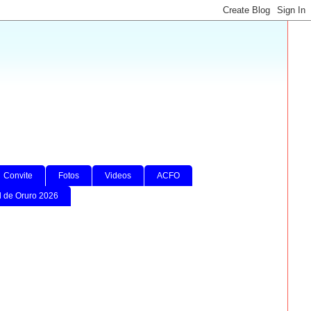
Convite
Fotos
Videos
ACFO
l de Oruro 2026