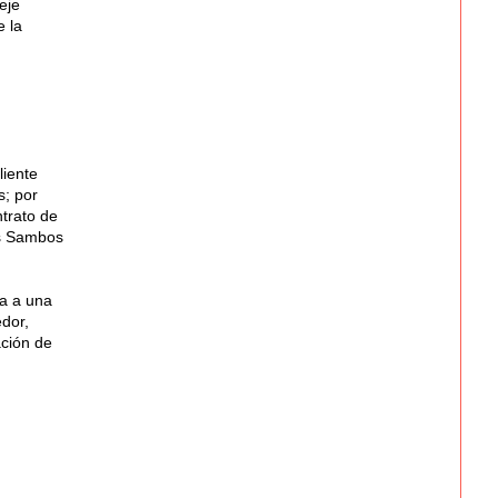
eje
e la
liente
s; por
ntrato de
os Sambos
ia a una
dor,
ación de