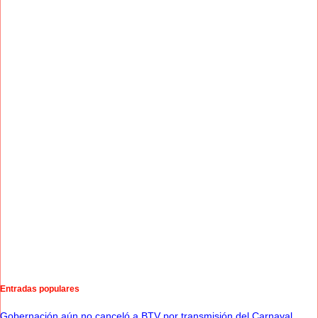
Entradas populares
Gobernación aún no canceló a BTV por transmisión del Carnaval