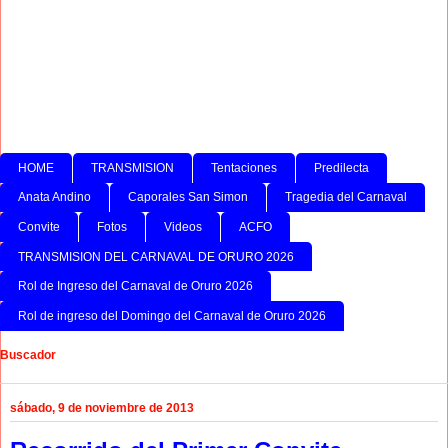
HOME
TRANSMISION
Tentaciones
Predilecta
Anata Andino
Caporales San Simon
Tragedia del Carnaval
Convite
Fotos
Videos
ACFO
TRANSMISION DEL CARNAVAL DE ORURO 2026
Rol de Ingreso del Carnaval de Oruro 2026
Rol de ingreso del Domingo del Carnaval de Oruro 2026
Buscador
sábado, 9 de noviembre de 2013