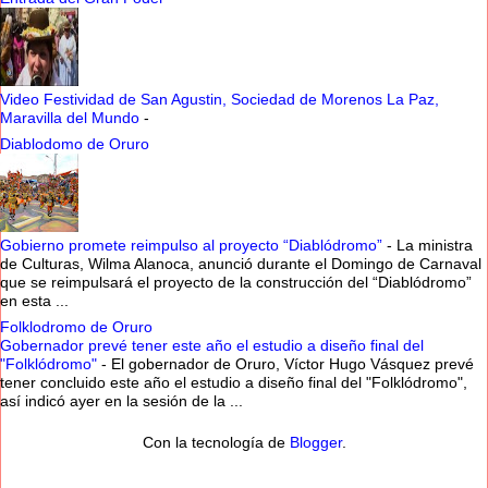
Video Festividad de San Agustin, Sociedad de Morenos La Paz,
Maravilla del Mundo
-
Diablodomo de Oruro
Gobierno promete reimpulso al proyecto “Diablódromo”
-
La ministra
de Culturas, Wilma Alanoca, anunció durante el Domingo de Carnaval
que se reimpulsará el proyecto de la construcción del “Diablódromo”
en esta ...
Folklodromo de Oruro
Gobernador prevé tener este año el estudio a diseño final del
"Folklódromo"
-
El gobernador de Oruro, Víctor Hugo Vásquez prevé
tener concluido este año el estudio a diseño final del "Folklódromo",
así indicó ayer en la sesión de la ...
Con la tecnología de
Blogger
.