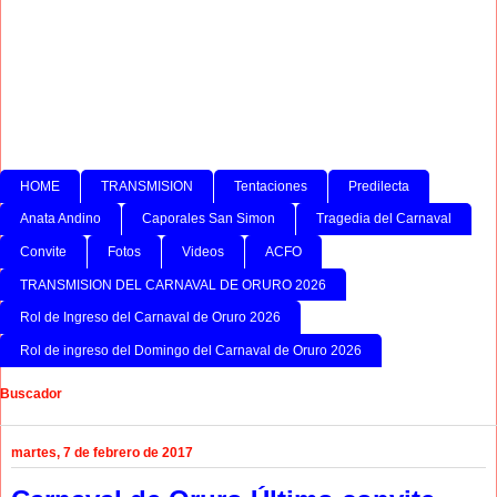
HOME
TRANSMISION
Tentaciones
Predilecta
Anata Andino
Caporales San Simon
Tragedia del Carnaval
Convite
Fotos
Videos
ACFO
TRANSMISION DEL CARNAVAL DE ORURO 2026
Rol de Ingreso del Carnaval de Oruro 2026
Rol de ingreso del Domingo del Carnaval de Oruro 2026
Buscador
martes, 7 de febrero de 2017