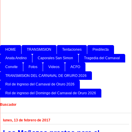
HOME
TRANSMISION
Tentaciones
Predilecta
Anata Andino
Caporales San Simon
Tragedia del Carnaval
Convite
Fotos
Videos
ACFO
TRANSMISION DEL CARNAVAL DE ORURO 2026
Rol de Ingreso del Carnaval de Oruro 2026
Rol de ingreso del Domingo del Carnaval de Oruro 2026
Buscador
lunes, 13 de febrero de 2017