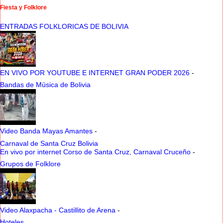
Fiesta y Folklore
ENTRADAS FOLKLORICAS DE BOLIVIA
EN VIVO POR YOUTUBE E INTERNET GRAN PODER 2026
-
Bandas de Música de Bolivia
Video Banda Mayas Amantes
-
Carnaval de Santa Cruz Bolivia
En vivo por internet Corso de Santa Cruz, Carnaval Cruceño
-
Grupos de Folklore
Video Alaxpacha - Castillito de Arena
-
Hoteles