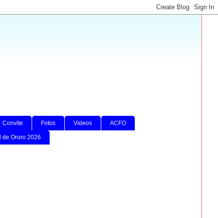
Convite
Fotos
Videos
ACFO
l de Oruro 2026