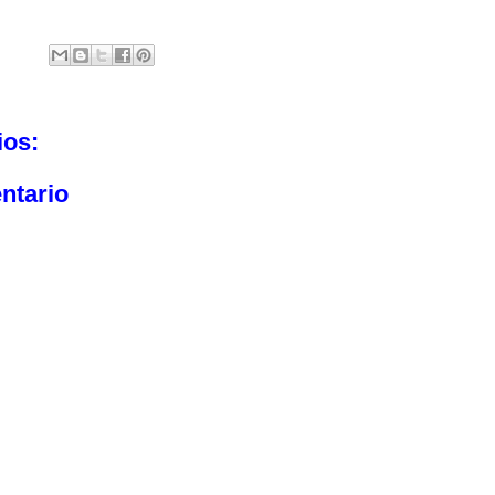
ios:
ntario