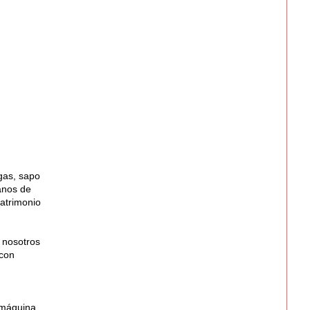
igas, sapo
anos de
atrimonio
 nosotros
 con
 máquina