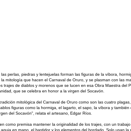
 las perlas, piedras y lentejuelas forman las figuras de la víbora, horm
de la mitología que hacen el Carnaval de Oruro, y se plasman con las m
es trajes de diablos y morenos que se lucen en esa Obra Maestra del P
anidad, que se celebra en honor a la virgen del Socavón.
tradición mitológica del Carnaval de Oruro como son las cuatro plagas,
ablos figuras como la hormiga, el lagarto, el sapo, la víbora y también
rgen del Socavón", relata el artesano, Edgar Ríos.
en como premisa mantener la originalidad de los trajes, con un trabajo
aguja en mano, el bastidor y los elementos del bordado. Solo usan la