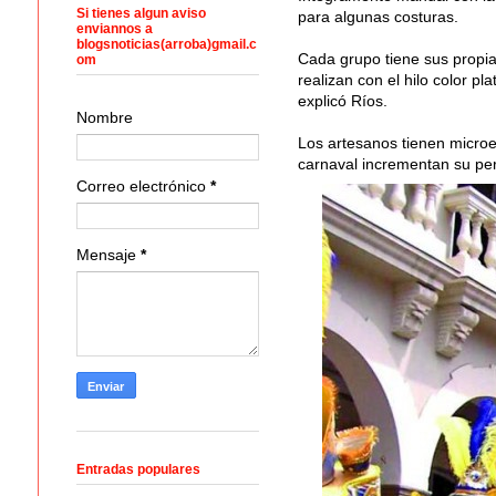
Si tienes algun aviso
para algunas costuras.
enviannos a
blogsnoticias(arroba)gmail.c
Cada grupo tiene sus propias
om
realizan con el hilo color pl
explicó Ríos.
Nombre
Los artesanos tienen microe
carnaval incrementan su per
Correo electrónico
*
Mensaje
*
Entradas populares