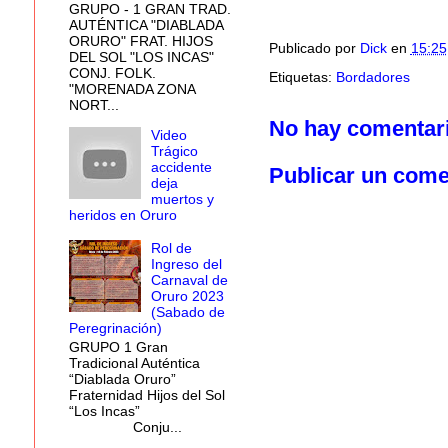
GRUPO - 1 GRAN TRAD.
AUTÉNTICA "DIABLADA
ORURO" FRAT. HIJOS
Publicado por
Dick
en
15:25
DEL SOL "LOS INCAS"
CONJ. FOLK.
Etiquetas:
Bordadores
"MORENADA ZONA
NORT...
No hay comentar
Video
Trágico
accidente
Publicar un come
deja
muertos y
heridos en Oruro
Rol de
Ingreso del
Carnaval de
Oruro 2023
(Sabado de
Peregrinación)
GRUPO 1 Gran
Tradicional Auténtica
“Diablada Oruro”
Fraternidad Hijos del Sol
“Los Incas”
Conju...