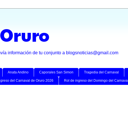
 Oruro
nvía información de tu conjunto a blogsnoticias@gmail.com
Anata Andino
Caporales San Simon
Tragedia del Carnaval
ngreso del Carnaval de Oruro 2026
Rol de ingreso del Domingo del Carnava