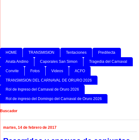
HOME
TRANSMISION
Tentaciones
Predilecta
Anata Andino
Caporales San Simon
Tragedia del Carnaval
Convite
Fotos
Videos
ACFO
TRANSMISION DEL CARNAVAL DE ORURO 2026
Rol de Ingreso del Carnaval de Oruro 2026
Rol de ingreso del Domingo del Carnaval de Oruro 2026
Buscador
martes, 14 de febrero de 2017