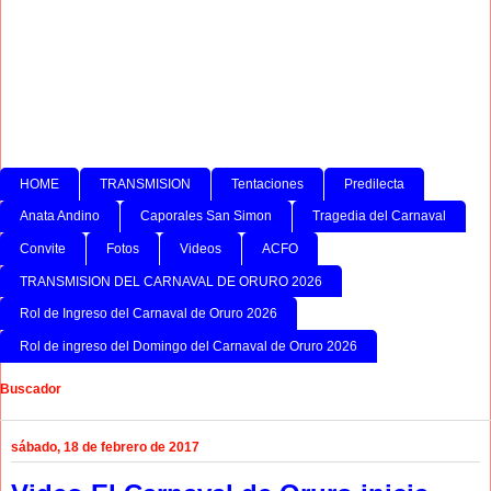
HOME
TRANSMISION
Tentaciones
Predilecta
Anata Andino
Caporales San Simon
Tragedia del Carnaval
Convite
Fotos
Videos
ACFO
TRANSMISION DEL CARNAVAL DE ORURO 2026
Rol de Ingreso del Carnaval de Oruro 2026
Rol de ingreso del Domingo del Carnaval de Oruro 2026
Buscador
sábado, 18 de febrero de 2017