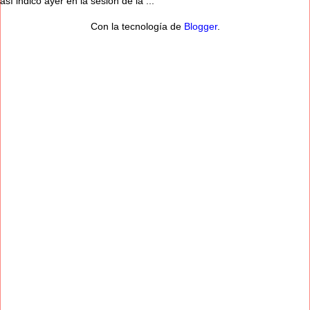
así indicó ayer en la sesión de la ...
Con la tecnología de
Blogger
.