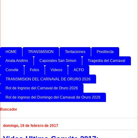
HOME
TRANSMISION
Tentaciones
Predilecta
Anata Andino
Caporales San Simon
Tragedia del Carnaval
Convite
Fotos
Videos
ACFO
TRANSMISION DEL CARNAVAL DE ORURO 2026
Rol de Ingreso del Carnaval de Oruro 2026
Rol de ingreso del Domingo del Carnaval de Oruro 2026
Buscador
domingo, 19 de febrero de 2017