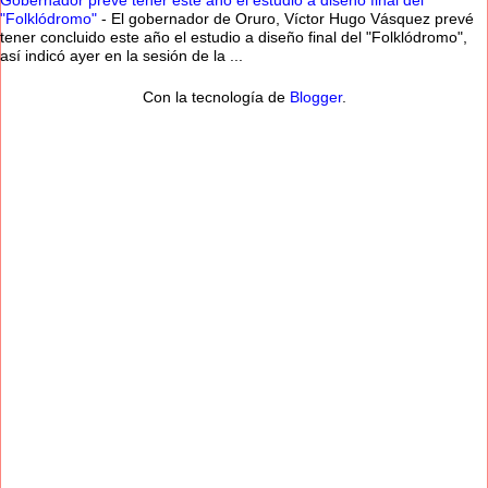
Gobernador prevé tener este año el estudio a diseño final del
"Folklódromo"
-
El gobernador de Oruro, Víctor Hugo Vásquez prevé
tener concluido este año el estudio a diseño final del "Folklódromo",
así indicó ayer en la sesión de la ...
Con la tecnología de
Blogger
.