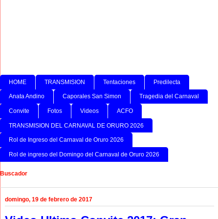
HOME
TRANSMISION
Tentaciones
Predilecta
Anata Andino
Caporales San Simon
Tragedia del Carnaval
Convite
Fotos
Videos
ACFO
TRANSMISION DEL CARNAVAL DE ORURO 2026
Rol de Ingreso del Carnaval de Oruro 2026
Rol de ingreso del Domingo del Carnaval de Oruro 2026
Buscador
domingo, 19 de febrero de 2017