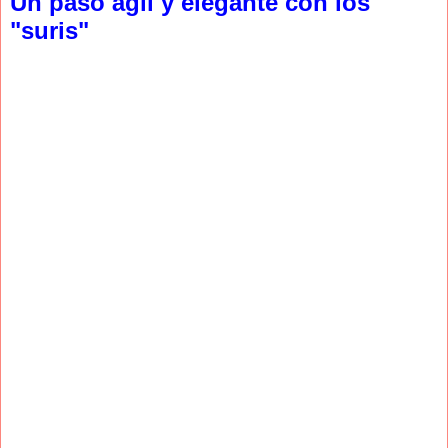
Un paso ágil y elegante con los
"suris"