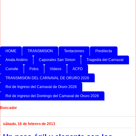
HOME
TRANSMISION
Tentaciones
Predilecta
Anata Andino
Caporales San Simon
Tragedia del Carnaval
Convite
Fotos
Videos
ACFO
TRANSMISION DEL CARNAVAL DE ORURO 2026
Rol de Ingreso del Carnaval de Oruro 2026
Rol de ingreso del Domingo del Carnaval de Oruro 2026
Buscador
sábado, 16 de febrero de 2013