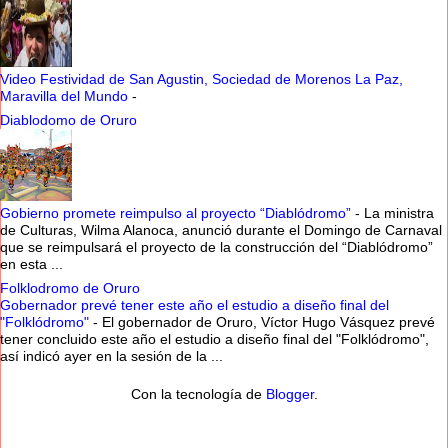
Video Festividad de San Agustin, Sociedad de Morenos La Paz,
Maravilla del Mundo
-
Diablodomo de Oruro
Gobierno promete reimpulso al proyecto “Diablódromo”
-
La ministra
de Culturas, Wilma Alanoca, anunció durante el Domingo de Carnaval
que se reimpulsará el proyecto de la construcción del “Diablódromo”
en esta ...
Folklodromo de Oruro
Gobernador prevé tener este año el estudio a diseño final del
"Folklódromo"
-
El gobernador de Oruro, Víctor Hugo Vásquez prevé
tener concluido este año el estudio a diseño final del "Folklódromo",
así indicó ayer en la sesión de la ...
Con la tecnología de
Blogger
.