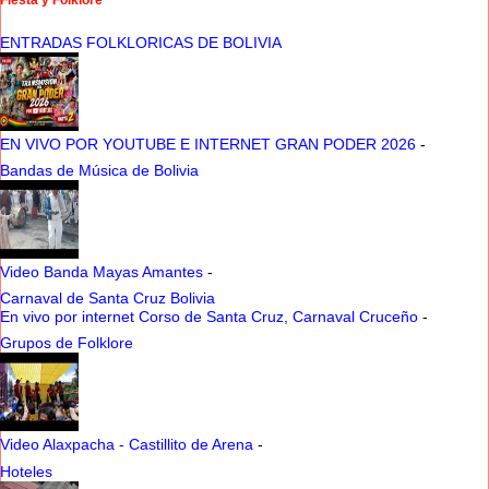
Fiesta y Folklore
ENTRADAS FOLKLORICAS DE BOLIVIA
EN VIVO POR YOUTUBE E INTERNET GRAN PODER 2026
-
Bandas de Música de Bolivia
Video Banda Mayas Amantes
-
Carnaval de Santa Cruz Bolivia
En vivo por internet Corso de Santa Cruz, Carnaval Cruceño
-
Grupos de Folklore
Video Alaxpacha - Castillito de Arena
-
Hoteles