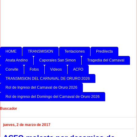
HOME
TRANSMISION
Tentaciones
Predilecta
Anata Andino
Caporales San Simon
Tragedia del Carnaval
Convite
Fotos
Videos
ACFO
TRANSMISION DEL CARNAVAL DE ORURO 2026
Rol de Ingreso del Carnaval de Oruro 2026
Rol de ingreso del Domingo del Carnaval de Oruro 2026
Buscador
jueves, 2 de marzo de 2017