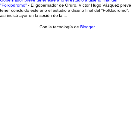
Gobernador prevé tener este año el estudio a diseño final del
"Folklódromo"
-
El gobernador de Oruro, Víctor Hugo Vásquez prevé
tener concluido este año el estudio a diseño final del "Folklódromo",
así indicó ayer en la sesión de la ...
Con la tecnología de
Blogger
.