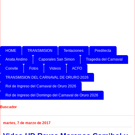
HOME
TRANSMISION
Tentaciones
Predilecta
Anata Andino
Caporales San Simon
Tragedia del Carnaval
Convite
Fotos
Videos
ACFO
TRANSMISION DEL CARNAVAL DE ORURO 2026
Rol de Ingreso del Carnaval de Oruro 2026
Rol de ingreso del Domingo del Carnaval de Oruro 2026
Buscador
martes, 7 de marzo de 2017