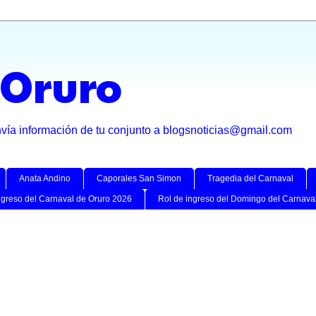
 Oruro
nvía información de tu conjunto a blogsnoticias@gmail.com
Anata Andino
Caporales San Simon
Tragedia del Carnaval
ngreso del Carnaval de Oruro 2026
Rol de ingreso del Domingo del Carnava