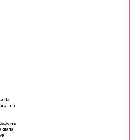
io del
laron en
rdadores
 diaria
val.