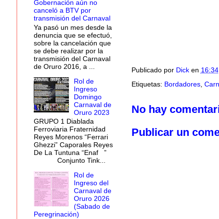
Gobernación aún no
canceló a BTV por
transmisión del Carnaval
Ya pasó un mes desde la
denuncia que se efectuó,
sobre la cancelación que
se debe realizar por la
transmisión del Carnaval
de Oruro 2016, a ...
Publicado por
Dick
en
16:34
Rol de
Etiquetas:
Bordadores
,
Carn
Ingreso
Domingo
Carnaval de
No hay comentar
Oruro 2023
GRUPO 1 Diablada
Ferroviaria Fraternidad
Publicar un come
Reyes Morenos “Ferrari
Ghezzi” Caporales Reyes
De La Tuntuna “Enaf ”
Conjunto Tink...
Rol de
Ingreso del
Carnaval de
Oruro 2026
(Sabado de
Peregrinación)