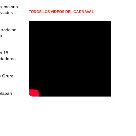
, como son
TODOS LOS VIDEOS DEL CARNAVAL
aviados
ntrada se
na
as 18
rdadores
e Oruro,
lapari