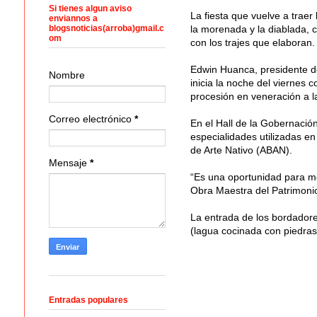
Si tienes algun aviso
La fiesta que vuelve a trae
enviannos a
blogsnoticias(arroba)gmail.c
la morenada y la diablada, 
om
con los trajes que elaboran.
Edwin Huanca, presidente de
Nombre
inicia la noche del viernes 
procesión en veneración a l
Correo electrónico
*
En el Hall de la Gobernación 
especialidades utilizadas e
de Arte Nativo (ABAN).
Mensaje
*
“Es una oportunidad para mos
Obra Maestra del Patrimonio
La entrada de los bordadore
(lagua cocinada con piedras
Entradas populares