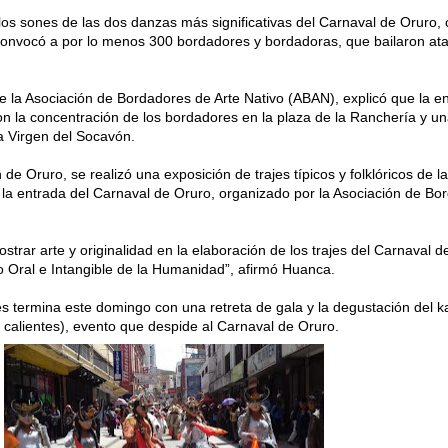
r los sones de las dos danzas más significativas del Carnaval de Oruro
convocó a por lo menos 300 bordadores y bordadoras, que bailaron at
 la Asociación de Bordadores de Arte Nativo (ABAN), explicó que la e
con la concentración de los bordadores en la plaza de la Ranchería y u
a Virgen del Socavón.
de Oruro, se realizó una exposición de trajes típicos y folklóricos de l
n la entrada del Carnaval de Oruro, organizado por la Asociación de Bo
trar arte y originalidad en la elaboración de los trajes del Carnaval d
 Oral e Intangible de la Humanidad”, afirmó Huanca.
s termina este domingo con una retreta de gala y la degustación del ka
 calientes), evento que despide al Carnaval de Oruro.