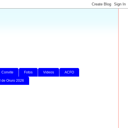
Convite
Fotos
Videos
ACFO
l de Oruro 2026