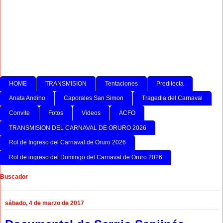
HOME
TRANSMISION
Tentaciones
Predilecta
Anata Andino
Caporales San Simon
Tragedia del Carnaval
Convite
Fotos
Videos
ACFO
TRANSMISION DEL CARNAVAL DE ORURO 2026
Rol de Ingreso del Carnaval de Oruro 2026
Rol de ingreso del Domingo del Carnaval de Oruro 2026
Buscador
sábado, 4 de marzo de 2017