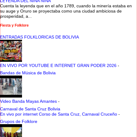
LEYENDA DEL NINA NINA
Cuenta la leyenda que en el año 1789, cuando la minería estaba en
su auge y Oruro se proyectaba como una ciudad ambiciosa de
prosperidad, a...
Fiesta y Folklore
ENTRADAS FOLKLORICAS DE BOLIVIA
EN VIVO POR YOUTUBE E INTERNET GRAN PODER 2026
-
Bandas de Música de Bolivia
Video Banda Mayas Amantes
-
Carnaval de Santa Cruz Bolivia
En vivo por internet Corso de Santa Cruz, Carnaval Cruceño
-
Grupos de Folklore