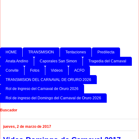
HOME
TRANSMISION
Tentaciones
Predilecta
Anata Andino
Caporales San Simon
Tragedia del Carnaval
Convite
Fotos
Videos
ACFO
TRANSMISION DEL CARNAVAL DE ORURO 2026
Rol de Ingreso del Carnaval de Oruro 2026
Rol de ingreso del Domingo del Carnaval de Oruro 2026
Buscador
jueves, 2 de marzo de 2017