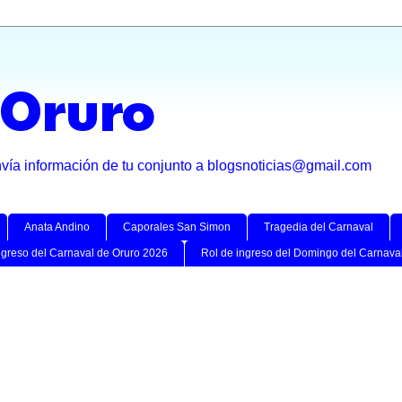
 Oruro
nvía información de tu conjunto a blogsnoticias@gmail.com
Anata Andino
Caporales San Simon
Tragedia del Carnaval
ngreso del Carnaval de Oruro 2026
Rol de ingreso del Domingo del Carnava