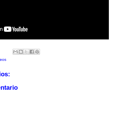
eos
ios:
ntario