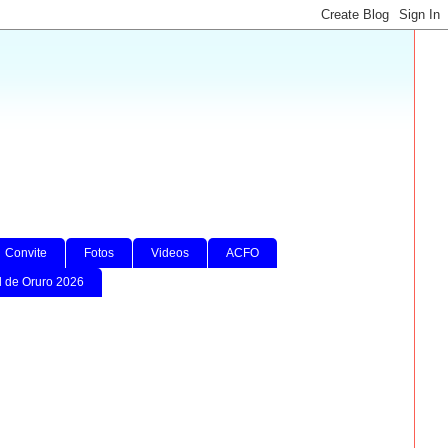
Convite
Fotos
Videos
ACFO
l de Oruro 2026