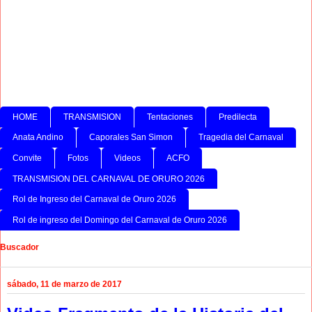
HOME
TRANSMISION
Tentaciones
Predilecta
Anata Andino
Caporales San Simon
Tragedia del Carnaval
Convite
Fotos
Videos
ACFO
TRANSMISION DEL CARNAVAL DE ORURO 2026
Rol de Ingreso del Carnaval de Oruro 2026
Rol de ingreso del Domingo del Carnaval de Oruro 2026
Buscador
sábado, 11 de marzo de 2017