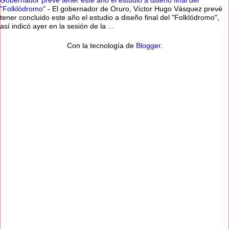
Gobernador prevé tener este año el estudio a diseño final del
"Folklódromo"
-
El gobernador de Oruro, Víctor Hugo Vásquez prevé
tener concluido este año el estudio a diseño final del "Folklódromo",
así indicó ayer en la sesión de la ...
Con la tecnología de
Blogger
.