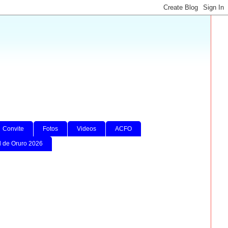
Convite
Fotos
Videos
ACFO
l de Oruro 2026