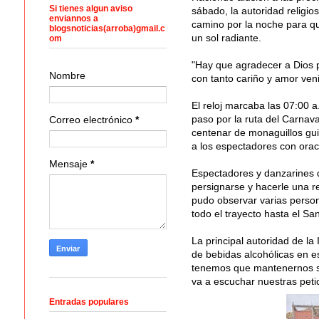
Si tienes algun aviso
sábado, la autoridad religio
enviannos a
camino por la noche para qu
blogsnoticias(arroba)gmail.c
un sol radiante.
om
"Hay que agradecer a Dios p
Nombre
con tanto cariño y amor ve
El reloj marcaba las 07:00 a
paso por la ruta del Carnav
Correo electrónico
*
centenar de monaguillos gui
a los espectadores con orac
Mensaje
*
Espectadores y danzarines q
persignarse y hacerle una re
pudo observar varias person
todo el trayecto hasta el Sa
La principal autoridad de la
de bebidas alcohólicas en es
tenemos que mantenernos sob
va a escuchar nuestras petic
Entradas populares