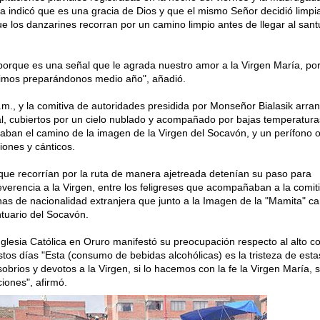
sa indicó que es una gracia de Dios y que el mismo Señor decidió limpia
e los danzarines recorran por un camino limpio antes de llegar al sant
orque es una señal que le agrada nuestro amor a la Virgen María, por
nimos preparándonos medio año", añadió.
.m., y la comitiva de autoridades presidida por Monseñor Bialasik arra
al, cubiertos por un cielo nublado y acompañado por bajas temperatura
aban el camino de la imagen de la Virgen del Socavón, y un perífono 
iones y cánticos.
ue recorrían por la ruta de manera ajetreada detenían su paso para
verencia a la Virgen, entre los feligreses que acompañaban a la comiti
as de nacionalidad extranjera que junto a la Imagen de la "Mamita" c
ntuario del Socavón.
 Iglesia Católica en Oruro manifestó su preocupación respecto al alto 
tos días "Esta (consumo de bebidas alcohólicas) es la tristeza de estas
rios y devotos a la Virgen, si lo hacemos con la fe la Virgen María, 
iones", afirmó.