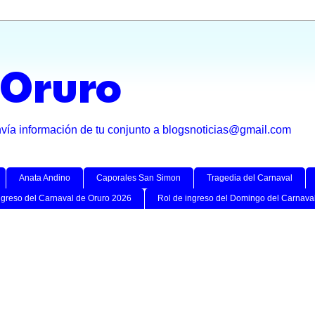
 Oruro
nvía información de tu conjunto a blogsnoticias@gmail.com
Anata Andino
Caporales San Simon
Tragedia del Carnaval
ngreso del Carnaval de Oruro 2026
Rol de ingreso del Domingo del Carnava