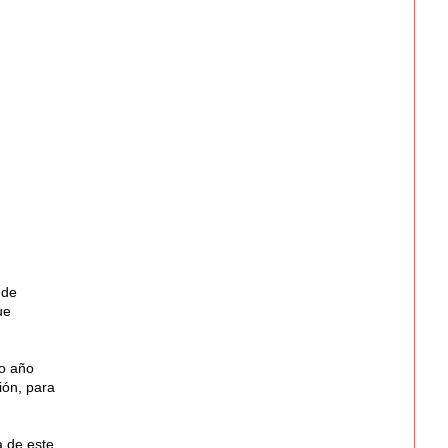
 de
ue
io año
ión, para
a de este