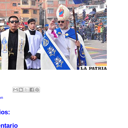
on
ios:
ntario