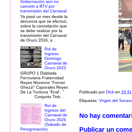
Gobernación aún no
canceló a BTV por
transmisión del Carnaval
Ya pasó un mes desde la
denuncia que se efectuó,
sobre la cancelación que
se debe realizar por la
transmisión del Carnaval
de Oruro 2016, a ...
Rol de
Ingreso
Domingo
Carnaval de
Oruro 2023
GRUPO 1 Diablada
Ferroviaria Fraternidad
Reyes Morenos “Ferrari
Ghezzi” Caporales Reyes
Publicado por
Dick
en
19:31
De La Tuntuna “Enaf ”
Conjunto Tink...
Etiquetas:
Virgen del Socav
Rol de
Ingreso del
No hay comentar
Carnaval de
Oruro 2026
(Sabado de
Publicar un come
Peregrinación)