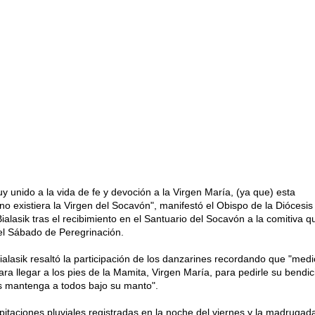
uy unido a la vida de fe y devoción a la Virgen María, (ya que) esta
i no existiera la Virgen del Socavón", manifestó el Obispo de la Diócesis
alasik tras el recibimiento en el Santuario del Socavón a la comitiva q
 el Sábado de Peregrinación.
lasik resaltó la participación de los danzarines recordando que "med
a llegar a los pies de la Mamita, Virgen María, para pedirle su bendic
s mantenga a todos bajo su manto".
pitaciones pluviales registradas en la noche del viernes y la madrugad