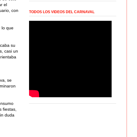
r el
uario, con
TODOS LOS VIDEOS DEL CARNAVAL
 lo que
ncaba su
s, casi un
orientaba
va, se
aminaron
consumo
 fiestas,
sin duda