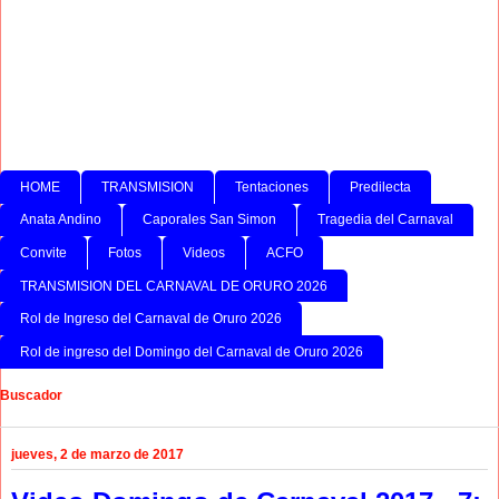
HOME
TRANSMISION
Tentaciones
Predilecta
Anata Andino
Caporales San Simon
Tragedia del Carnaval
Convite
Fotos
Videos
ACFO
TRANSMISION DEL CARNAVAL DE ORURO 2026
Rol de Ingreso del Carnaval de Oruro 2026
Rol de ingreso del Domingo del Carnaval de Oruro 2026
Buscador
jueves, 2 de marzo de 2017