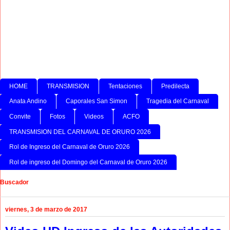
HOME
TRANSMISION
Tentaciones
Predilecta
Anata Andino
Caporales San Simon
Tragedia del Carnaval
Convite
Fotos
Videos
ACFO
TRANSMISION DEL CARNAVAL DE ORURO 2026
Rol de Ingreso del Carnaval de Oruro 2026
Rol de ingreso del Domingo del Carnaval de Oruro 2026
Buscador
viernes, 3 de marzo de 2017