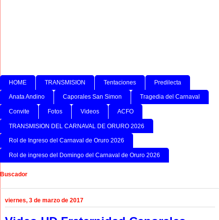
HOME
TRANSMISION
Tentaciones
Predilecta
Anata Andino
Caporales San Simon
Tragedia del Carnaval
Convite
Fotos
Videos
ACFO
TRANSMISION DEL CARNAVAL DE ORURO 2026
Rol de Ingreso del Carnaval de Oruro 2026
Rol de ingreso del Domingo del Carnaval de Oruro 2026
Buscador
viernes, 3 de marzo de 2017