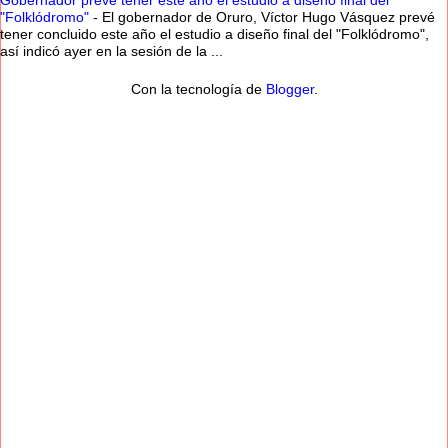
Gobernador prevé tener este año el estudio a diseño final del
"Folklódromo"
-
El gobernador de Oruro, Víctor Hugo Vásquez prevé
tener concluido este año el estudio a diseño final del "Folklódromo",
así indicó ayer en la sesión de la ...
Con la tecnología de
Blogger
.