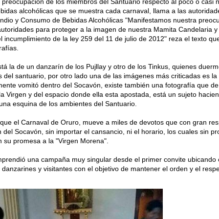
 preocupación de los miembros del Santuario respecto al poco o casi 
bidas alcohólicas que se muestra cada carnaval, llama a las autoridad
pendio y Consumo de Bebidas Alcohólicas "Manifestamos nuestra preoc
autoridades para proteger a la imagen de nuestra Mamita Candelaria y
l incumplimiento de la ley 259 del 11 de julio de 2012" reza el texto qu
afías.
á la de un danzarín de los Pujllay y otro de los Tinkus, quienes duer
 del santuario, por otro lado una de las imágenes más criticadas es la
ente vomitó dentro del Socavón, existe también una fotografía que d
la Virgen y del espacio donde ella esta apostada, está un sujeto hacie
 una esquina de los ambientes del Santuario.
 que el Carnaval de Oruro, mueve a miles de devotos que con gran res
n del Socavón, sin importar el cansancio, ni el horario, los cuales sin pr
n su promesa a la "Virgen Morena".
mprendió una campaña muy singular desde el primer convite ubicando 
 danzarines y visitantes con el objetivo de mantener el orden y el resp