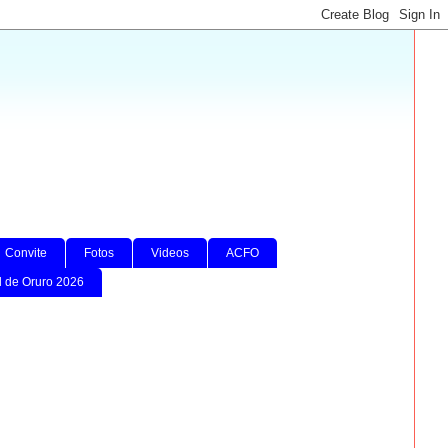
Convite
Fotos
Videos
ACFO
l de Oruro 2026