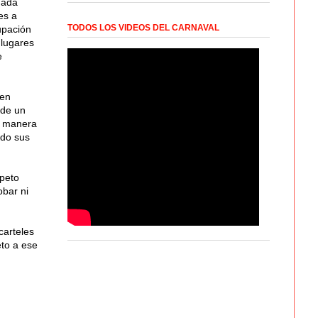
nada
es a
TODOS LOS VIDEOS DEL CARNAVAL
upación
 lugares
e
men
 de un
e manera
ndo sus
peto
obar ni
carteles
eto a ese