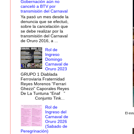
Gobernación aún no
canceló a BTV por
transmisión del Carnaval
Ya pasó un mes desde la
denuncia que se efectuó,
sobre la cancelación que
se debe realizar por la
transmisión del Carnaval
de Oruro 2016, a ...
Rol de
Ingreso
Domingo
Carnaval de
Oruro 2023
GRUPO 1 Diablada
Ferroviaria Fraternidad
Reyes Morenos “Ferrari
Ghezzi” Caporales Reyes
De La Tuntuna “Enaf ”
Conjunto Tink...
Rol de
Ingreso del
El est
Carnaval de
Oruro 2026
(Sabado de
Peregrinación)