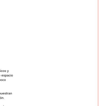
icos y
e espacio
poco
muestran
ón.