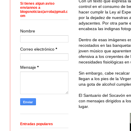
Con un texto que expresa la
Si tienes algun aviso
control en el consumo de be
enviannos a
blogsnoticias(arroba)gmail.c
hacer cumplir la Ley al Ex
om
por la dejadez de nuestras 
adyacentes. Por otra parte e
encabeza las indignas fotogr
Nombre
Dentro de esas imágenes est
recostados en las banquetas
Correo electrónico
*
joven músico que aparentem
ofensiva a los creyentes de 
necesidades fisiológicas en
Mensaje
*
Sin embargo, cabe recalcar
llegan a los pies de la Virge
una gota de alcohol cumple
El Santuario del Socavón e
con mensajes dirigidos a los
lugar.
Entradas populares