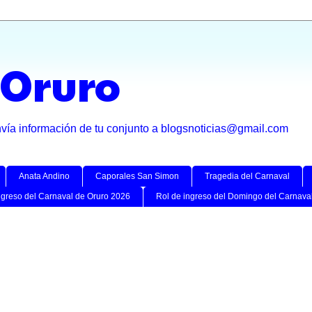
 Oruro
nvía información de tu conjunto a blogsnoticias@gmail.com
Anata Andino
Caporales San Simon
Tragedia del Carnaval
ngreso del Carnaval de Oruro 2026
Rol de ingreso del Domingo del Carnava