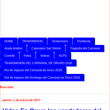
HOME
TRANSMISION
Tentaciones
Predilecta
Anata Andino
Caporales San Simon
Tragedia del Carnaval
Convite
Fotos
Videos
ACFO
TRANSMISION DEL CARNAVAL DE ORURO 2026
Rol de Ingreso del Carnaval de Oruro 2026
Rol de ingreso del Domingo del Carnaval de Oruro 2026
Buscador
jueves, 2 de marzo de 2017