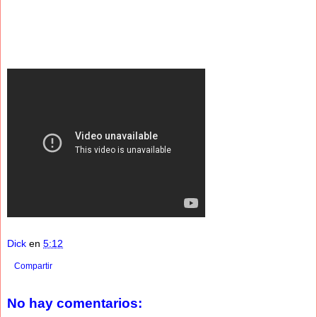
Dick
en
5:12
Compartir
No hay comentarios: