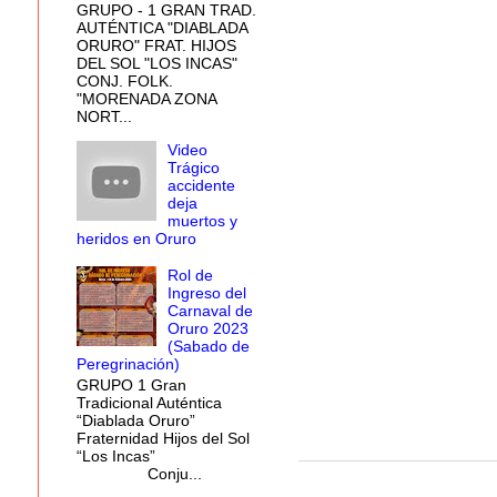
GRUPO - 1 GRAN TRAD.
AUTÉNTICA "DIABLADA
ORURO" FRAT. HIJOS
DEL SOL "LOS INCAS"
CONJ. FOLK.
"MORENADA ZONA
NORT...
Video
Trágico
accidente
deja
muertos y
heridos en Oruro
Rol de
Ingreso del
Carnaval de
Oruro 2023
(Sabado de
Peregrinación)
GRUPO 1 Gran
Tradicional Auténtica
“Diablada Oruro”
Fraternidad Hijos del Sol
“Los Incas”
Conju...