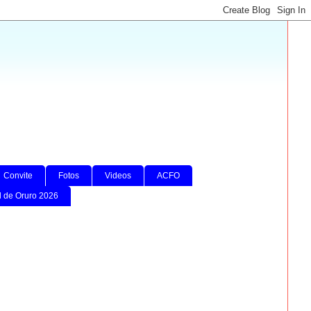
Convite
Fotos
Videos
ACFO
l de Oruro 2026