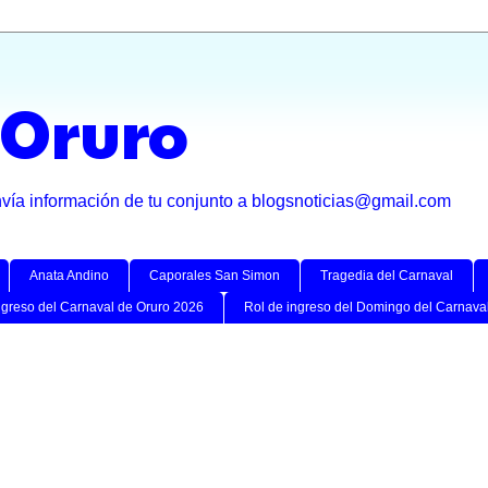
 Oruro
nvía información de tu conjunto a blogsnoticias@gmail.com
Anata Andino
Caporales San Simon
Tragedia del Carnaval
ngreso del Carnaval de Oruro 2026
Rol de ingreso del Domingo del Carnava