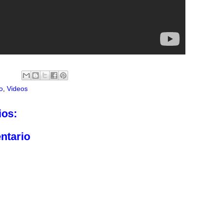
o
,
Videos
ios:
ntario