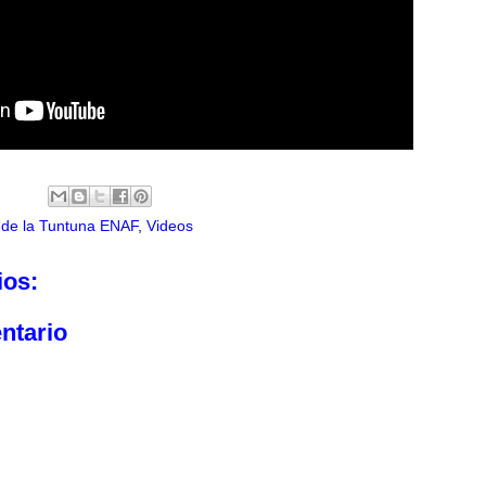
de la Tuntuna ENAF
,
Videos
ios:
ntario