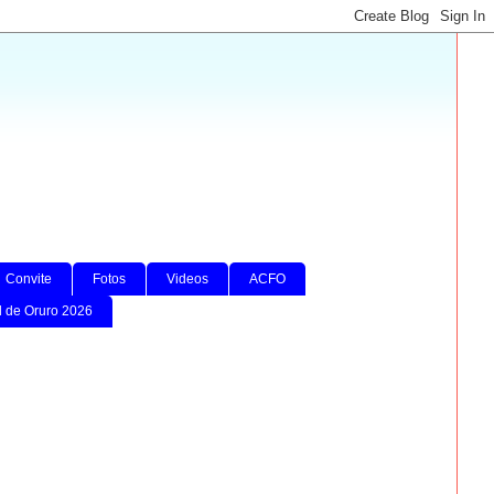
Convite
Fotos
Videos
ACFO
l de Oruro 2026