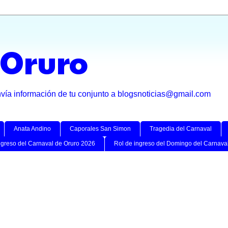
 Oruro
nvía información de tu conjunto a blogsnoticias@gmail.com
Anata Andino
Caporales San Simon
Tragedia del Carnaval
ngreso del Carnaval de Oruro 2026
Rol de ingreso del Domingo del Carnava