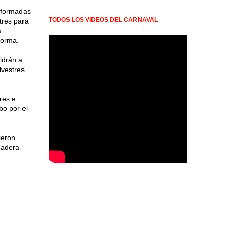
s formadas
TODOS LOS VIDEOS DEL CARNAVAL
stres para
a
norma.
ldrán a
lvestres
res e
bo por el
ieron
madera