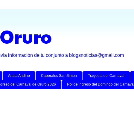
 Oruro
nvía información de tu conjunto a blogsnoticias@gmail.com
Anata Andino
Caporales San Simon
Tragedia del Carnaval
ngreso del Carnaval de Oruro 2026
Rol de ingreso del Domingo del Carnava