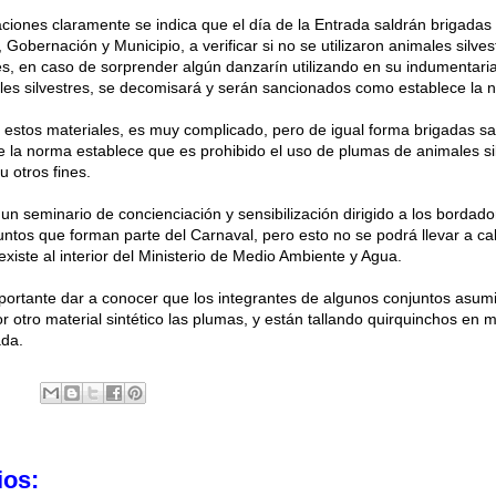
aciones claramente se indica que el día de la Entrada saldrán brigada
, Gobernación y Municipio, a verificar si no se utilizaron animales silve
jes, en caso de sorprender algún danzarín utilizando en su indumentari
es silvestres, se decomisará y serán sancionados como establece la 
estos materiales, es muy complicado, pero de igual forma brigadas sa
ue la norma establece que es prohibido el uso de plumas de animales si
u otros fines.
 un seminario de concienciación y sensibilización dirigido a los bordado
untos que forman parte del Carnaval, pero esto no se podrá llevar a ca
iste al interior del Ministerio de Medio Ambiente y Agua.
ortante dar a conocer que los integrantes de algunos conjuntos asum
 otro material sintético las plumas, y están tallando quirquinchos en 
da.
ios: