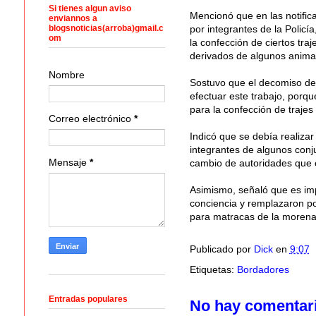
Si tienes algun aviso
Mencionó que en las notific
enviannos a
blogsnoticias(arroba)gmail.c
por integrantes de la Policía
om
la confección de ciertos tra
derivados de algunos animal
Nombre
Sostuvo que el decomiso de 
efectuar este trabajo, porq
para la confección de trajes 
Correo electrónico
*
Indicó que se debía realizar
integrantes de algunos conj
Mensaje
*
cambio de autoridades que ex
Asimismo, señaló que es imp
conciencia y remplazaron por
para matracas de la morena
Publicado por
Dick
en
9:07
Etiquetas:
Bordadores
Entradas populares
No hay comentar