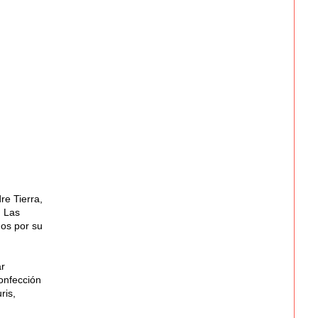
re Tierra,
. Las
hos por su
r
onfección
ris,