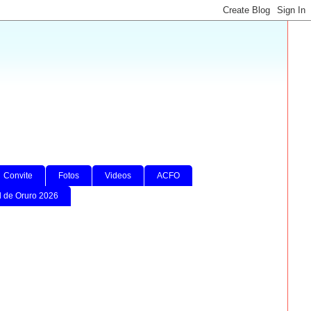
Convite
Fotos
Videos
ACFO
l de Oruro 2026