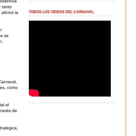
sistencia
 tanto
TODOS LOS VIDEOS DEL CARNAVAL
 afirmó la
n
ue se
n.
Carnaval,
res, como
al el
través de
ratégica,