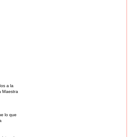
os a la
ra Maestra
ue lo que
a