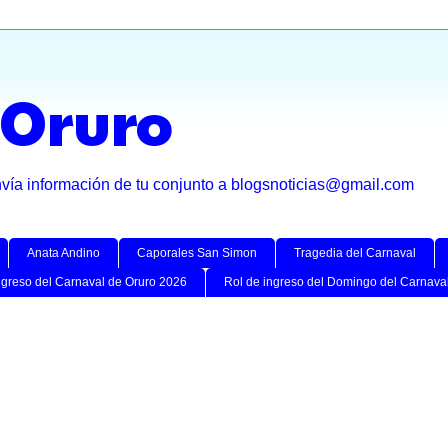
 Oruro
nvía información de tu conjunto a blogsnoticias@gmail.com
Anata Andino
Caporales San Simon
Tragedia del Carnaval
ngreso del Carnaval de Oruro 2026
Rol de ingreso del Domingo del Carnava