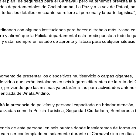
el plan (de seguridad para el Carnaval) pero ya tenemos prevista la a
dos departamentales de Cochabamba, La Paz y a la vez de Potosí, por
dos los detalles en cuanto se refiere al personal y la parte logística",
dinando con algunas instituciones para hacer el trabajo más liviano co
ro y afirmó que la Policía departamental está predispuesta a todo lo q
, y estar siempre en estado de apronte y listeza para cualquier situació
momento de presentar los dispositivos multiservicio o carpas gigantes,
e vidrio que serán instaladas en seis lugares diferentes de la ruta del 
, previendo que las mismas ya estarán listas para actividades anterio
a entrada del Anata Andino.
á la presencia de policías y personal capacitado en brindar atención, t
alizadas como la Policía Turística, Seguridad Ciudadana, Bomberos a 
encia de este personal en seis puntos donde instalaremos de forma est
 va a ser contemplado no solamente durante el Carnaval sino en días