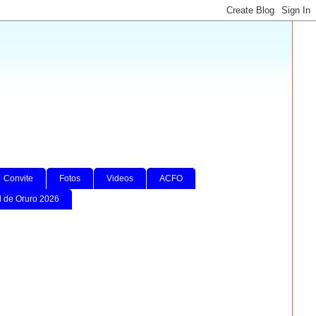
Convite
Fotos
Videos
ACFO
l de Oruro 2026