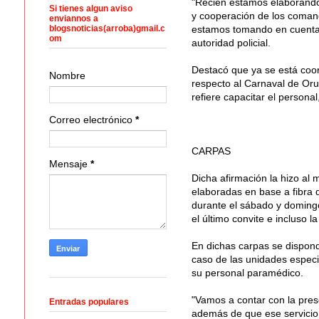
"Recién estamos elaborando 
Si tienes algun aviso
y cooperación de los coman
enviannos a
blogsnoticias(arroba)gmail.c
estamos tomando en cuenta to
om
autoridad policial.
Destacó que ya se está coor
Nombre
respecto al Carnaval de Oru
refiere capacitar el personal
Correo electrónico
*
CARPAS
Mensaje
*
Dicha afirmación la hizo al 
elaboradas en base a fibra d
durante el sábado y domingo
el último convite e incluso l
En dichas carpas se dispondr
caso de las unidades especi
su personal paramédico.
"Vamos a contar con la pres
Entradas populares
además de que ese servicio