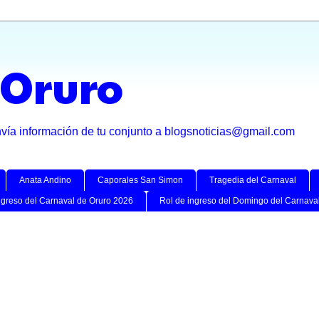
 Oruro
nvía información de tu conjunto a blogsnoticias@gmail.com
Anata Andino
Caporales San Simon
Tragedia del Carnaval
ngreso del Carnaval de Oruro 2026
Rol de ingreso del Domingo del Carnava