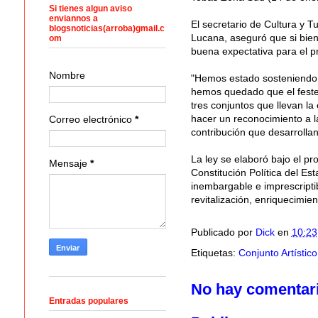
Si tienes algun aviso
enviannos a
El secretario de Cultura y 
blogsnoticias(arroba)gmail.c
Lucana, aseguró que si bien
om
buena expectativa para el p
Nombre
"Hemos estado sosteniendo d
hemos quedado que el festej
tres conjuntos que llevan la
hacer un reconocimiento a la
Correo electrónico
*
contribución que desarrolla
La ley se elaboró bajo el pr
Mensaje
*
Constitución Política del Est
inembargable e imprescriptib
revitalización, enriquecimien
Publicado por
Dick
en
10:23
Etiquetas:
Conjunto Artístic
No hay comentar
Entradas populares