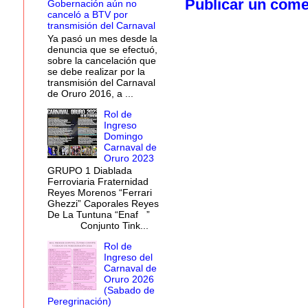
Publicar un come
Gobernación aún no
canceló a BTV por
transmisión del Carnaval
Ya pasó un mes desde la
denuncia que se efectuó,
sobre la cancelación que
se debe realizar por la
transmisión del Carnaval
de Oruro 2016, a ...
Rol de
Ingreso
Domingo
Carnaval de
Oruro 2023
GRUPO 1 Diablada
Ferroviaria Fraternidad
Reyes Morenos “Ferrari
Ghezzi” Caporales Reyes
De La Tuntuna “Enaf ”
Conjunto Tink...
Rol de
Ingreso del
Carnaval de
Oruro 2026
(Sabado de
Peregrinación)