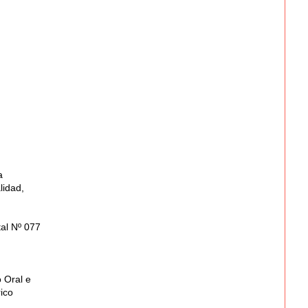
a
lidad,
al Nº 077
 Oral e
ico