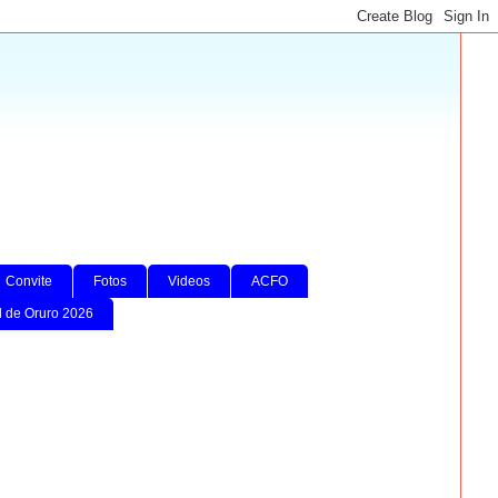
Convite
Fotos
Videos
ACFO
l de Oruro 2026