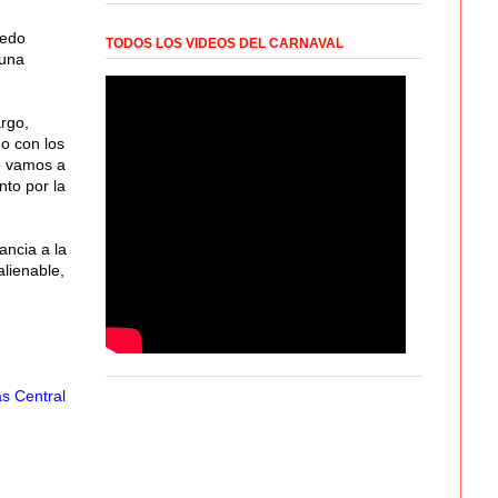
redo
TODOS LOS VIDEOS DEL CARNAVAL
 una
rgo,
o con los
do vamos a
nto por la
ancia a la
alienable,
s Central