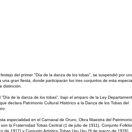
l festejo del primer "Día de la danza de los tobas", se suspendió por un
 una gran fiesta, donde participarán los tres conjuntos de esta especia
 distinción.
 "Día de la danza de los tobas", bajo el amparo de la Ley Departament
que declara Patrimonio Cultural Histórico a la Danza de los Tobas del
ro.
ta especialidad en el Carnaval de Oruro, Obra Maestra del Patrimonio
son la Fraternidad Tobas Central (1 de julio de 1911), Conjunto Folklór
o de 1917) y Conjunto Artístico Tobas Uru Uru (9 de marzo de 1976).