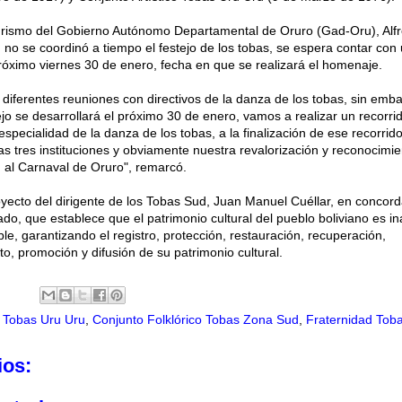
Turismo del Gobierno Autónomo Departamental de Oruro (Gad-Oru), Alf
 no se coordinó a tiempo el festejo de los tobas, se espera contar con
róximo viernes 30 de enero, fecha en que se realizará el homenaje.
iferentes reuniones con directivos de la danza de los tobas, sin emba
o se desarrollará el próximo 30 de enero, vamos a realizar un recorrid
 especialidad de la danza de los tobas, a la finalización de ese recorri
s tres instituciones y obviamente nuestra revalorización y reconocimie
n al Carnaval de Oruro", remarcó.
oyecto del dirigente de los Tobas Sud, Juan Manuel Cuéllar, en concord
ado, que establece que el patrimonio cultural del pueblo boliviano es in
le, garantizando el registro, protección, restauración, recuperación,
to, promoción y difusión de su patrimonio cultural.
o Tobas Uru Uru
,
Conjunto Folklórico Tobas Zona Sud
,
Fraternidad Toba
ios: