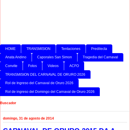
HOME
TRANSMISION
Tentaciones
Predilecta
Anata Andino
Caporales San Simon
Tragedia del Carnaval
Convite
Fotos
Videos
ACFO
TRANSMISION DEL CARNAVAL DE ORURO 2026
Rol de Ingreso del Carnaval de Oruro 2026
Rol de ingreso del Domingo del Carnaval de Oruro 2026
Buscador
domingo, 31 de agosto de 2014