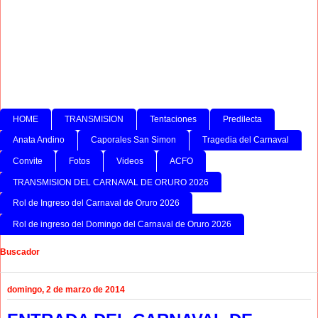
HOME
TRANSMISION
Tentaciones
Predilecta
Anata Andino
Caporales San Simon
Tragedia del Carnaval
Convite
Fotos
Videos
ACFO
TRANSMISION DEL CARNAVAL DE ORURO 2026
Rol de Ingreso del Carnaval de Oruro 2026
Rol de ingreso del Domingo del Carnaval de Oruro 2026
Buscador
domingo, 2 de marzo de 2014