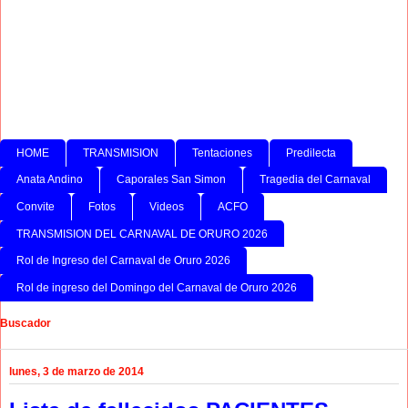
HOME
TRANSMISION
Tentaciones
Predilecta
Anata Andino
Caporales San Simon
Tragedia del Carnaval
Convite
Fotos
Videos
ACFO
TRANSMISION DEL CARNAVAL DE ORURO 2026
Rol de Ingreso del Carnaval de Oruro 2026
Rol de ingreso del Domingo del Carnaval de Oruro 2026
Buscador
lunes, 3 de marzo de 2014