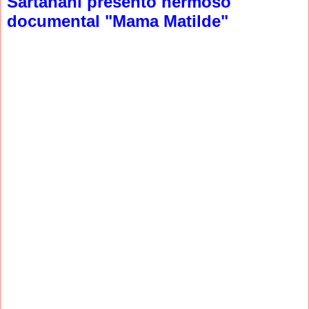
Sartañani presentó hermoso
documental "Mama Matilde"