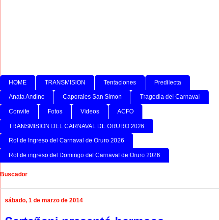
HOME
TRANSMISION
Tentaciones
Predilecta
Anata Andino
Caporales San Simon
Tragedia del Carnaval
Convite
Fotos
Videos
ACFO
TRANSMISION DEL CARNAVAL DE ORURO 2026
Rol de Ingreso del Carnaval de Oruro 2026
Rol de ingreso del Domingo del Carnaval de Oruro 2026
Buscador
sábado, 1 de marzo de 2014