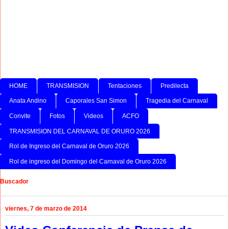
HOME
TRANSMISION
Tentaciones
Predilecta
Anata Andino
Caporales San Simon
Tragedia del Carnaval
Convite
Fotos
Videos
ACFO
TRANSMISION DEL CARNAVAL DE ORURO 2026
Rol de Ingreso del Carnaval de Oruro 2026
Rol de ingreso del Domingo del Carnaval de Oruro 2026
Buscador
viernes, 7 de marzo de 2014