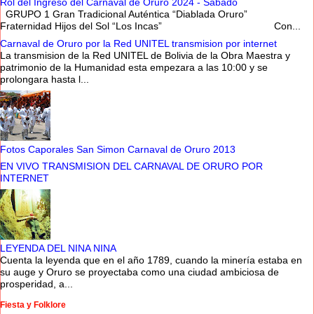
Rol del Ingreso del Carnaval de Oruro 2024 - Sabado
GRUPO 1 Gran Tradicional Auténtica “Diablada Oruro”
Fraternidad Hijos del Sol “Los Incas” Con...
Carnaval de Oruro por la Red UNITEL transmision por internet
La transmision de la Red UNITEL de Bolivia de la Obra Maestra y
patrimonio de la Humanidad esta empezara a las 10:00 y se
prolongara hasta l...
Fotos Caporales San Simon Carnaval de Oruro 2013
EN VIVO TRANSMISION DEL CARNAVAL DE ORURO POR
INTERNET
LEYENDA DEL NINA NINA
Cuenta la leyenda que en el año 1789, cuando la minería estaba en
su auge y Oruro se proyectaba como una ciudad ambiciosa de
prosperidad, a...
Fiesta y Folklore