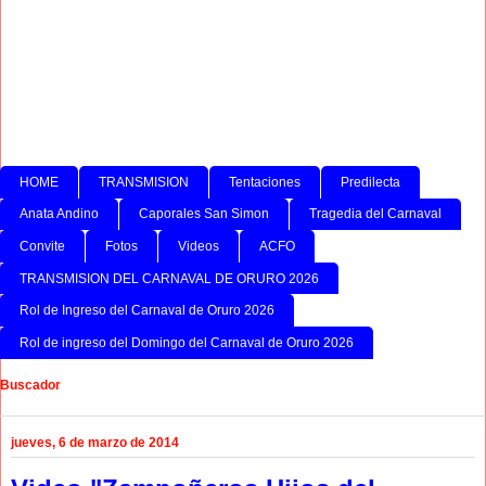
HOME
TRANSMISION
Tentaciones
Predilecta
Anata Andino
Caporales San Simon
Tragedia del Carnaval
Convite
Fotos
Videos
ACFO
TRANSMISION DEL CARNAVAL DE ORURO 2026
Rol de Ingreso del Carnaval de Oruro 2026
Rol de ingreso del Domingo del Carnaval de Oruro 2026
Buscador
jueves, 6 de marzo de 2014