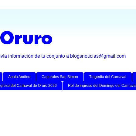
 Oruro
nvía información de tu conjunto a blogsnoticias@gmail.com
Anata Andino
Caporales San Simon
Tragedia del Carnaval
ngreso del Carnaval de Oruro 2026
Rol de ingreso del Domingo del Carnava