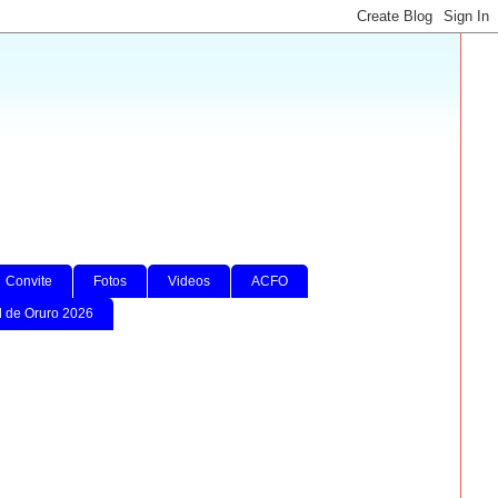
Convite
Fotos
Videos
ACFO
l de Oruro 2026