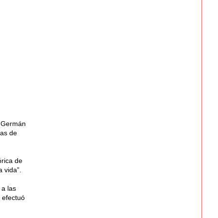
a, Germán
nas de
órica de
 vida”.
 a las
 efectuó