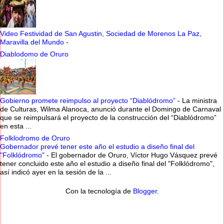
Video Festividad de San Agustin, Sociedad de Morenos La Paz,
Maravilla del Mundo
-
Diablodomo de Oruro
Gobierno promete reimpulso al proyecto “Diablódromo”
-
La ministra
de Culturas, Wilma Alanoca, anunció durante el Domingo de Carnaval
que se reimpulsará el proyecto de la construcción del “Diablódromo”
en esta ...
Folklodromo de Oruro
Gobernador prevé tener este año el estudio a diseño final del
"Folklódromo"
-
El gobernador de Oruro, Víctor Hugo Vásquez prevé
tener concluido este año el estudio a diseño final del "Folklódromo",
así indicó ayer en la sesión de la ...
Con la tecnología de
Blogger
.