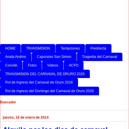
HOME
TRANSMISION
Tentaciones
Predilecta
Anata Andino
Caporales San Simon
Tragedia del Carnaval
Convite
Fotos
Videos
ACFO
TRANSMISION DEL CARNAVAL DE ORURO 2026
Rol de Ingreso del Carnaval de Oruro 2026
Rol de ingreso del Domingo del Carnaval de Oruro 2026
Buscador
jueves, 16 de enero de 2014