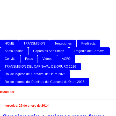
HOME
TRANSMISION
Tentaciones
Predilecta
Anata Andino
Caporales San Simon
Tragedia del Carnaval
Convite
Fotos
Videos
ACFO
TRANSMISION DEL CARNAVAL DE ORURO 2026
Rol de Ingreso del Carnaval de Oruro 2026
Rol de ingreso del Domingo del Carnaval de Oruro 2026
Buscador
miércoles, 29 de enero de 2014