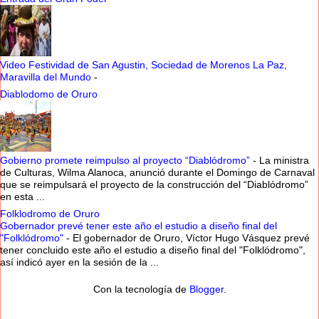
Video Festividad de San Agustin, Sociedad de Morenos La Paz,
Maravilla del Mundo
-
Diablodomo de Oruro
Gobierno promete reimpulso al proyecto “Diablódromo”
-
La ministra
de Culturas, Wilma Alanoca, anunció durante el Domingo de Carnaval
que se reimpulsará el proyecto de la construcción del “Diablódromo”
en esta ...
Folklodromo de Oruro
Gobernador prevé tener este año el estudio a diseño final del
"Folklódromo"
-
El gobernador de Oruro, Víctor Hugo Vásquez prevé
tener concluido este año el estudio a diseño final del "Folklódromo",
así indicó ayer en la sesión de la ...
Con la tecnología de
Blogger
.