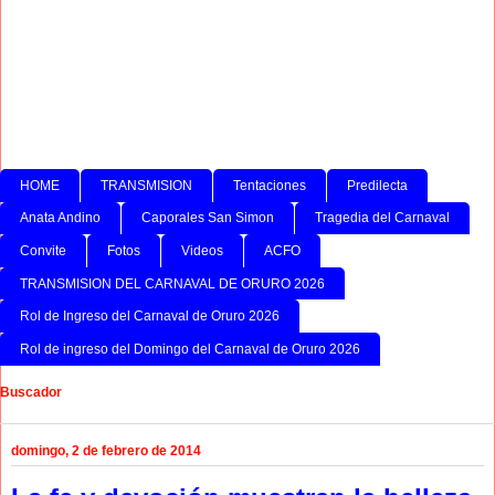
HOME
TRANSMISION
Tentaciones
Predilecta
Anata Andino
Caporales San Simon
Tragedia del Carnaval
Convite
Fotos
Videos
ACFO
TRANSMISION DEL CARNAVAL DE ORURO 2026
Rol de Ingreso del Carnaval de Oruro 2026
Rol de ingreso del Domingo del Carnaval de Oruro 2026
Buscador
domingo, 2 de febrero de 2014