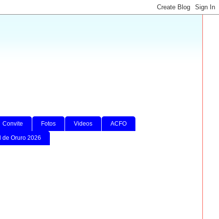
Convite
Fotos
Videos
ACFO
l de Oruro 2026