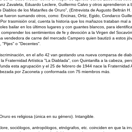
anz Zavaleta, Eduardo Leclere, Guillermo Calvo y otros aprendieron a b
Diablos de los Matarifes de Oruro", (Entrevista de Augusto Beltrán H. 
e se fueron sumando otros, como: Encinas, Ortiz, Egido, Condarco Guill
 Por trasmisión oral, cuenta la historia que los mañazos trataban mal a 
les bailar en los últimos lugares y con guantes blancos, para identifica
n comprender los sentimientos de fe y devoción a la Virgen del Socavón
a vendedora de carne del mercado Campero quien bautizó a estos jó
 "Pijes" o "Decentes".
discriminación, en el año 42 van gestando una nueva comparsa de diab
la Fraternidad Artística "La Diablada", con Quintanilla a la cabeza, per
unda esta agrupación y el 25 de febrero de 1944 nace la Fraternidad Ar
cabezada por Zaconeta y conformada con 75 miembros más.
ruro es religiosa (única en su género). Intangible.
klore, sociólogos, antropólogos, etnógrafos, etc. coinciden en que la ir