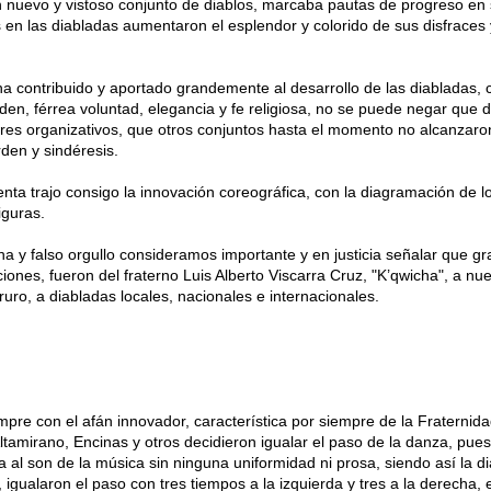
n nuevo y vistoso conjunto de diablos, marcaba pautas de progreso en
es en las diabladas aumentaron el esplendor y colorido de sus disfraces 
a contribuido y aportado grandemente al desarrollo de las diabladas, 
den, férrea voluntad, elegancia y fe religiosa, no se puede negar que 
ores organizativos, que otros conjuntos hasta el momento no alcanzaron
den y sindéresis.
nta trajo consigo la innovación coreográfica, con la diagramación de l
iguras.
a y falso orgullo consideramos importante y en justicia señalar que gr
ciones, fueron del fraterno Luis Alberto Viscarra Cruz, "K’qwicha", a nue
ruro, a diabladas locales, nacionales e internacionales.
mpre con el afán innovador, característica por siempre de la Fraternida
Altamirano, Encinas y otros decidieron igualar el paso de la danza, pue
 al son de la música sin ninguna uniformidad ni prosa, siendo así la d
, igualaron el paso con tres tiempos a la izquierda y tres a la derecha,