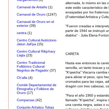
alternada, lo mismo en las v
Carnaval de Antaño
(1)
este estilo característico 
ensayadas por los fraternos 
Carnaval de Oruro
(1247)
(Fraternidad Artística y Cult
Carnaval de Oruro en el
exterior
(39)
"Fueron creadas e interpreta
partir de 1944 se instruyó un
centra
(1)
diablos" - Julia Elena Fortún
Centro Cultural Autóctono
Jatun Jall’pa
(15)
Centro Cultural Rikjchary
CARETA
Llajta
(23)
Centro Tradicional
Hasta ese entonces la careta
Folklórico Cultural
sencilla, un tanto toscas y c
Negritos de Pagador
(37)
"K’qwicha" Viscarra cambia r
para aliviar el peso, ojos h
Ch’alla
(4)
cromados para las cejas, ad
Comité Departamental de
dragón con tres cabezas, co
Etnografía y Folklore de
Oruro
(17)
"Para el año 1950 y estando 
llamado "K’qwicha", inspira 
Comparsas
(42)
una careta negra, astas o 
Conjunto Artístico Tobas