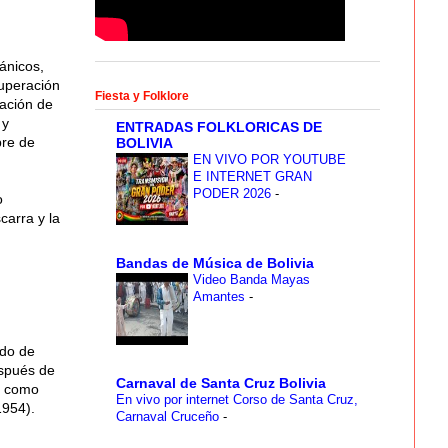
ánicos,
superación
Fiesta y Folklore
ración de
 y
ENTRADAS FOLKLORICAS DE
bre de
BOLIVIA
EN VIVO POR YOUTUBE
E INTERNET GRAN
PODER 2026
-
o
arra y la
Bandas de Música de Bolivia
Video Banda Mayas
Amantes
-
ado de
espués de
Carnaval de Santa Cruz Bolivia
ra como
En vivo por internet Corso de Santa Cruz,
1954).
Carnaval Cruceño
-