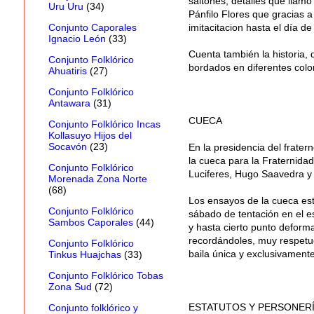
saltones, detalles que llamó
Uru Uru
(34)
Pánfilo Flores que gracias a
imitacitacion hasta el día de
Conjunto Caporales
Ignacio León
(33)
Cuenta también la historia, 
Conjunto Folklórico
bordados en diferentes color
Ahuatiris
(27)
Conjunto Folklórico
Antawara
(31)
CUECA
Conjunto Folklórico Incas
Kollasuyo Hijos del
Socavón
(23)
En la presidencia del frater
la cueca para la Fraternidad
Conjunto Folklórico
Luciferes, Hugo Saavedra y G
Morenada Zona Norte
(68)
Los ensayos de la cueca esti
Conjunto Folklórico
sábado de tentación en el e
Sambos Caporales
(44)
y hasta cierto punto deforma
recordándoles, muy respetuo
Conjunto Folklórico
baila única y exclusivament
Tinkus Huajchas
(33)
Conjunto Folklórico Tobas
Zona Sud
(72)
ESTATUTOS Y PERSONER
Conjunto folklórico y