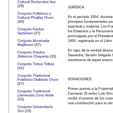
Cultural Doctorcitos Itos
(29)
JURÍDICA
Conjunto Folklorico y
En el período 1954, durante 
Cultural Phujllay Oruro
principios fundamentales par
(40)
espiritual y material. Los Fr
Conjunto Kantus
los Estatutos y la Personería
Sartañani
(27)
promulgada por el President
1955, registrada en el Libro
Conjunto Morenada
Mejillones
(47)
En rigor de la verdad diremos
Conjunto Potolos
Saavedra, Serafín Delgado 
Jhilancos Chayanta
(33)
membrecía de aquel entonc
Conjunto Tinkus Tolkas
(41)
Conjunto Tradicional
DONACIONES
Folklórico Diablada Oruro
(57)
Primer premio a la Fraterni
Conjunto Tradicional
Carnaval: El señor Luis Visc
Llamerada Zona Norte
recibir el premio de los cuar
(53)
una contribución para la ob
Conjunto Universitario
Suri
(23)