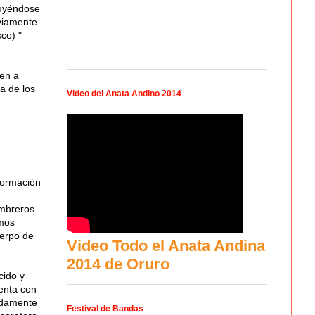
tuyéndose
eviamente
co) "
ien a
za de los
Video del Anata Andino 2014
formación
ombreros
rmos
uerpo de
Video Todo el Anata Andina
2014 de Oruro
cido y
senta con
adamente
Festival de Bandas