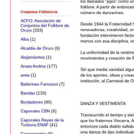
los llamados "pijes" como u
folklore. A partir de entonc
Conjuntos Folkloricos
número de danzarines.
ACFO: Asociación de
Desde 1944 la Fraternidad h
Conjuntos del Folklore de
renovadoras, creatividad, or
Oruro
(203)
fundación intervinieron fact
Alba
(1)
menos con esa disciplina, or
Alcaldia de Oruro
(6)
La uniformidad de la vestime
Alojamientos
(1)
movimientos y creación de f
Anata Andina
(177)
Sin que medie vanidad algun
de los aportes, ideas y crea
antw
(1)
institución, al Carnaval de O
Bailarines Famosos
(7)
Bandas
(133)
Bordadores
(80)
DANZA Y VESTIMENTA
Caporales CBN
(6)
Transcurrido el tiempo y sie
Caporales Reyes de la
que los fraternos Viscarra, 
Tuntuna ENAF
(41)
entonces cada diablo saltaba
una danza de tipo individual
Cargamentos
(6)