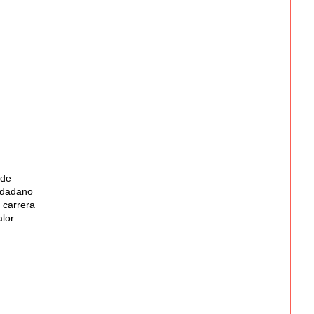
rde
iudadano
 carrera
alor