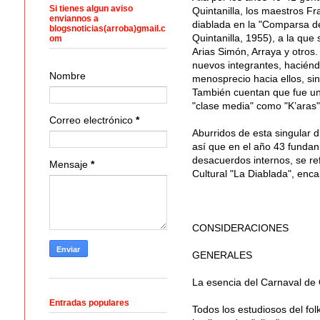
Si tienes algun aviso
Quintanilla, los maestros Fr
enviannos a
diablada en la "Comparsa de 
blogsnoticias(arroba)gmail.c
Quintanilla, 1955), a la qu
om
Arias Simón, Arraya y otros.
nuevos integrantes, haciéndo
Nombre
menosprecio hacia ellos, si
También cuentan que fue un
"clase media" como "K’aras",
Correo electrónico
*
Aburridos de esta singular 
así que en el año 43 fundan 
desacuerdos internos, se ref
Mensaje
*
Cultural "La Diablada", en
CONSIDERACIONES
GENERALES
La esencia del Carnaval de O
Entradas populares
Todos los estudiosos del fol