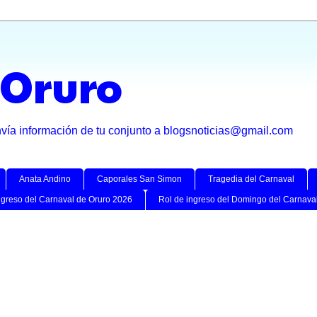
 Oruro
nvía información de tu conjunto a blogsnoticias@gmail.com
Anata Andino
Caporales San Simon
Tragedia del Carnaval
ngreso del Carnaval de Oruro 2026
Rol de ingreso del Domingo del Carnava