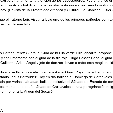
 extraordinariamente la atención de los espectadores. Fue el artífice el
 su maestría y habilidad hace realidad esta innovación siendo motivo d
 hoy. (Revista de la Fraternidad Artística y Cultural "La Diablada" 1968 
que el fraterno Luis Viscarra lució uno de los primeros pañuelos central
es de hilo mechilla.
no Hernán Pérez Cueto, el Guía de la Fila verde Luis Viscarra, propone e
 y conjuntamente con el guía de la fila roja, Hugo Peláez Peña, el guía
uillermo Arias, Ángel y jefe de danzas, llevan a cabo esta magistral i
lizada se llevaron a efecto en el estadio Oruro Royal, para luego debut
stadio Jesús Bermúdez. Hoy en día bailada el Domingo de Carnavales.
da por varias diabladas, bailada inclusive el Sábado de Entrada de ce
samente, que el día sábado de Carnavales es una peregrinación relig
e en honor a la Virgen del Socavón.
ÍA