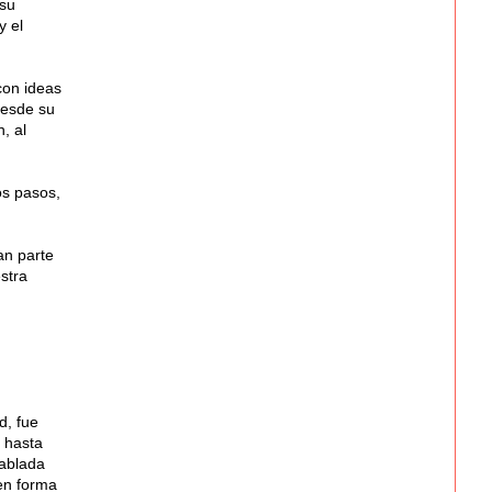
 su
y el
con ideas
desde su
, al
os pasos,
an parte
stra
d, fue
s hasta
iablada
 en forma