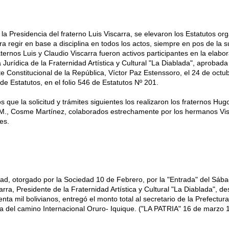
la Presidencia del fraterno Luis Viscarra, se elevaron los Estatutos org
a regir en base a disciplina en todos los actos, siempre en pos de la 
aternos Luis y Claudio Viscarra fueron activos participantes en la elabo
 Jurídica de la Fraternidad Artística y Cultural "La Diablada", aprobada
e Constitucional de la República, Víctor Paz Estenssoro, el 24 de octu
 de Estatutos, en el folio 546 de Estatutos Nº 201.
 que la solicitud y trámites siguientes los realizaron los fraternos Hug
M., Cosme Martínez, colaborados estrechamente por los hermanos Visc
es.
dad, otorgado por la Sociedad 10 de Febrero, por la "Entrada" del Sáb
arra, Presidente de la Fraternidad Artística y Cultural "La Diablada", d
enta mil bolivianos, entregó el monto total al secretario de la Prefectu
ra del camino Internacional Oruro- Iquique. ("LA PATRIA" 16 de marzo 