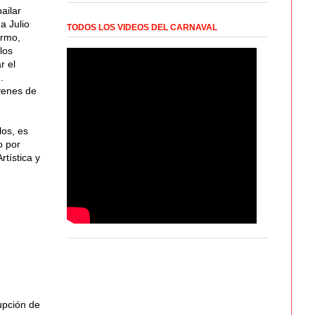
ailar
a Julio
TODOS LOS VIDEOS DEL CARNAVAL
ermo,
los
r el
.
venes de
los, es
o por
tística y
rupción de