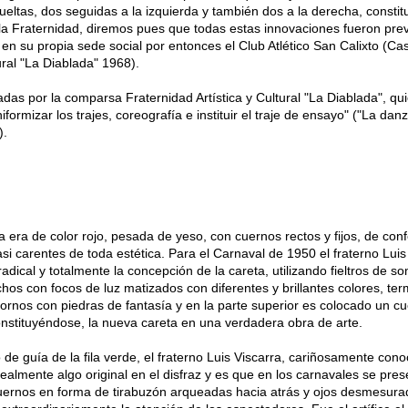
ueltas, dos seguidas a la izquierda y también dos a la derecha, consti
de la Fraternidad, diremos pues que todas estas innovaciones fueron pr
en su propia sede social por entonces el Club Atlético San Calixto (Cas
ural "La Diablada" 1968).
das por la comparsa Fraternidad Artística y Cultural "La Diablada", qu
iformizar los trajes, coreografía e instituir el traje de ensayo" ("La dan
).
 era de color rojo, pesada de yeso, con cuernos rectos y fijos, de con
asi carentes de toda estética. Para el Carnaval de 1950 el fraterno Luis
adical y totalmente la concepción de la careta, utilizando fieltros de s
echos con focos de luz matizados con diferentes y brillantes colores, te
ornos con piedras de fantasía y en la parte superior es colocado un c
nstituyéndose, la nueva careta en una verdadera obra de arte.
de guía de la fila verde, el fraterno Luis Viscarra, cariñosamente cono
realmente algo original en el disfraz y es que en los carnavales se pre
cuernos en forma de tirabuzón arqueadas hacia atrás y ojos desmesur