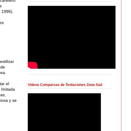
 caretero
e
- 1996).
es
stilizar
 de
dea.
ar el
Videos Comparsas de Tentaciones Zona Sud
 Imitada
ras,
iosa y se