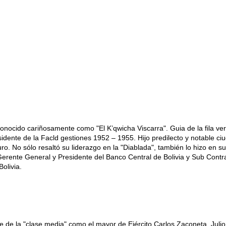
conocido cariñosamente como "El K’qwicha Viscarra". Guia de la fila ve
idente de la Facld gestiones 1952 – 1955. Hijo predilecto y notable c
uro. No sólo resaltó su liderazgo en la "Diablada", también lo hizo en su
Gerente General y Presidente del Banco Central de Bolivia y Sub Contr
olivia.
e de la "clase media" como el mayor de Ejército Carlos Zaconeta, Julio